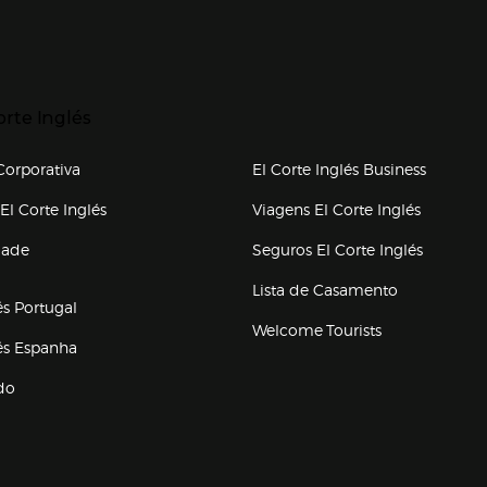
p categorias
r para expandir
orte Inglés
upo el corte inglés
orporativa
El Corte Inglés Business
(abre en nueva ventana)
(abre en
El Corte Inglés
Viagens El Corte Inglés
(abre en
dade
Seguros El Corte Inglés
a ventana)
Lista de Casamento
és Portugal
Welcome Tourists
(abre en nueva ventana)
lés Espanha
do