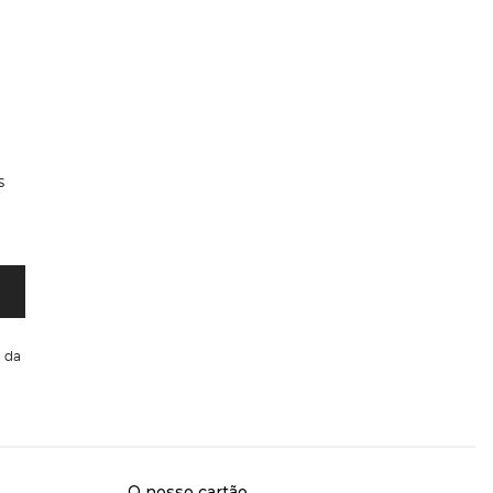
s
da
O nosso cartão