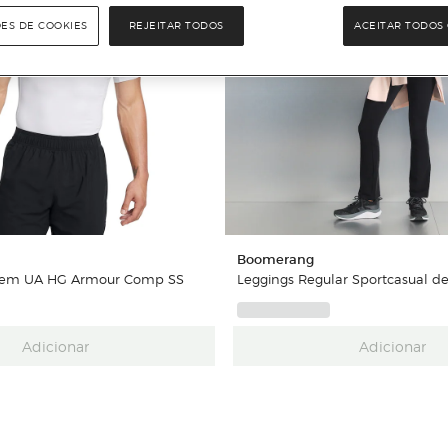
ÕES DE COOKIES
REJEITAR TODOS
ACEITAR TODOS 
Boomerang
mem UA HG Armour Comp SS
Leggings Regular Sportcasual d
Adicionar
Adicionar