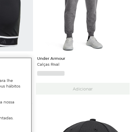
Under Armour
ning Techfit
Calças Rival
ara lhe
eus hábitos
Adicionar
 a nossa
ntadas.