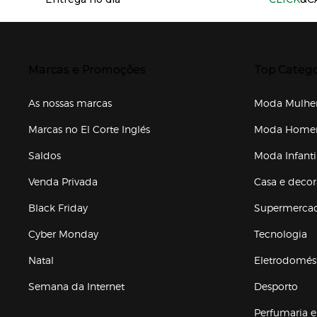
Presiona Enter para expandir
Presiona Ente
Marcas e Promoções
Top Catego
As nossas marcas
Moda Mulhe
Marcas no El Corte Inglés
Moda Hom
Saldos
Moda Infanti
Venda Privada
Casa e deco
Black Friday
Supermerca
Cyber Monday
Tecnologia
Natal
Eletrodomés
Semana da Internet
Desporto
Enlaces de marcas e promoções
Perfumaria e