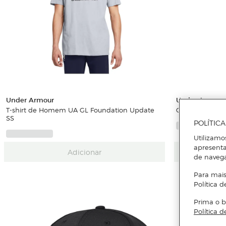
Under Armour
Under Armour
T-shirt de Homem UA GL Foundation Update
Calças de mulh
SS
POLÍTIC
Utilizamo
apresenta
Adicionar
de naveg
Para mais
Política d
Prima o b
Política d