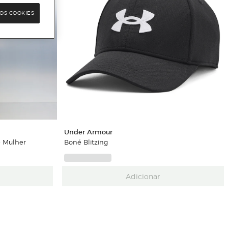
OS COOKIES
Under Armour
e Mulher
Boné Blitzing
Adicionar