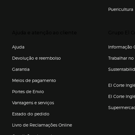
Puericultura
Enlaces de to
Presiona Enter para expandir
Presiona Ente
Ajuda e atenção ao cliente
Grupo El C
Enlaces de gr
Ajuda
Informação C
Devolução e reembolso
Trabalhar no 
Garantia
Sustentabili
(abre en nuev
Meios de pagamento
El Corte Ingl
Portes de Envio
El Corte Ing
Vantagens e serviços
Supermerca
Estado do pedido
Livro de Reclamações Online