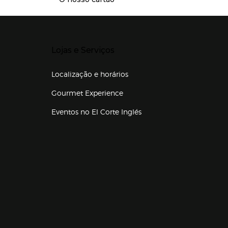
Presiona Enter para expandir
Lojas e Serviços
Localização e horários
Gourmet Experience
Eventos no El Corte Inglés
Enlaces de lojas e serviços