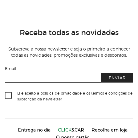
Receba todas as novidades
Subscreva a nossa newsletter e seja o primeiro a conhecer
todas as novidades, promoções exclusivas e descontos.
Email
ENVIAR
Li e aceito
a política de privacidade e os termos e condições de
subscrição
da newsletter
Información del sitio web y servicios
Servicios destacados
Entrega no dia
CLICK
&CAR
Recolha em loja
O nosso cartão