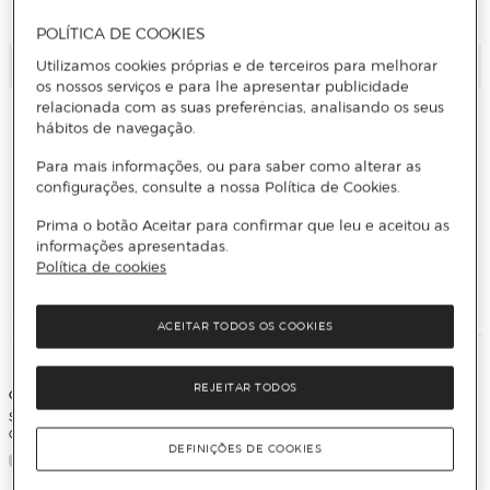
3 Cores
POLÍTICA DE COOKIES
Adicionar
Adicionar
Utilizamos cookies próprias e de terceiros para melhorar
os nossos serviços e para lhe apresentar publicidade
relacionada com as suas preferências, analisando os seus
hábitos de navegação.
Para mais informações, ou para saber como alterar as
configurações, consulte a nossa Política de Cookies.
Prima o botão Aceitar para confirmar que leu e aceitou as
informações apresentadas.
Política de cookies
ACEITAR TODOS OS COOKIES
REJEITAR TODOS
Columbia
Columbia
Sandálias Peakfreak Rush™ Lea
Botas Impermeáveis Redmond™ Iv
Columbia
Mid Columbia
DEFINIÇÕES DE COOKIES
4 Cores