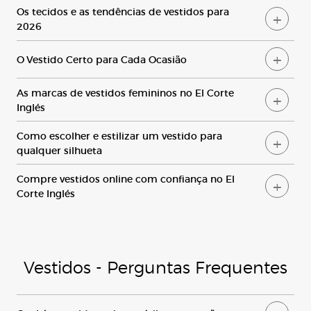
O
s tecidos e as tendências de vestidos para
2026
O Vestido Certo para Cada Ocasião
A
s marcas de vestidos femininos no
E
l
C
orte
I
nglés
C
omo escolher e estilizar um vestido para
qualquer silhueta
C
ompre vestidos online com confiança no
E
l
C
orte
I
nglés
Vestidos - Perguntas Frequente
s