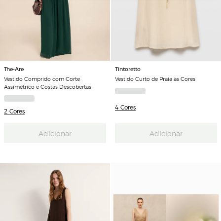
The-Are
Tintoretto
Vestido Comprido com Corte
Vestido Curto de Praia às Cores
Assimétrico e Costas Descobertas
4 Cores
2 Cores
Adicionar
Adicionar