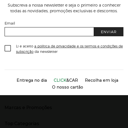
Subscreva a nossa newsletter e seja o primeiro a conhecer
todas as novidades, promoções exclusivas e descontos.
Email
ENVIAR
Li e aceito
a política de privacidade e os termos e condições de
subscrição
da newsletter
Información del sitio web y servicios
Servicios destacados
Entrega no dia
CLICK
&CAR
Recolha em loja
O nosso cartão
Marcas e Promoções
Presiona Enter para expandir
As nossas marcas
Top Categorias
Marcas no El Corte Inglés