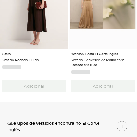
Sfera
Woman Fiesta El Corte Inglés
Vestido Rodado Fluido
Vestido Comprido de Malha com
Decote em Bico
Adicionar
Adicionar
Q
ue tipos de vestidos encontra no
E
l
C
orte
I
nglés