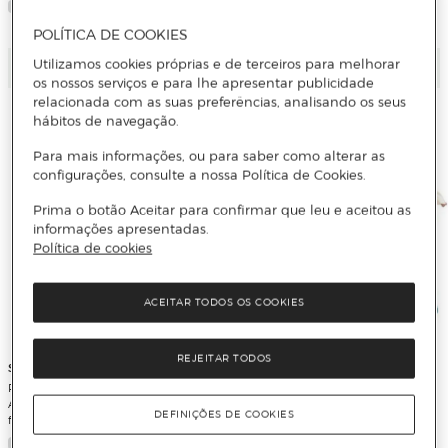
POLÍTICA DE COOKIES
Utilizamos cookies próprias e de terceiros para melhorar
Adicionar
Adicionar
os nossos serviços e para lhe apresentar publicidade
relacionada com as suas preferências, analisando os seus
hábitos de navegação.
Para mais informações, ou para saber como alterar as
configurações, consulte a nossa Política de Cookies.
Prima o botão Aceitar para confirmar que leu e aceitou as
informações apresentadas.
Política de cookies
ACEITAR TODOS OS COOKIES
REJEITAR TODOS
Squishmallows
Squishmallows
Peluche Squishmallows 20cm -
Peluche Squishmallows 30cm -
Artigo Sortido. Envio realizado de
Artigo Sortido. Envio realizado de
DEFINIÇÕES DE COOKIES
forma aleatória
forma aleatória