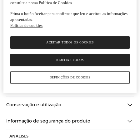
consulte a nossa Política de Cookies.
Prima o botão Aceitar para confirmar que leu e aceitou as informações
apresentadas.
Política de cookies
Nobre
Salsichas Hot Dog 8 Unidades
ACEITAR TODOS OS COOKIES
Frasco
|
420 g
Montra Portuguesa
(0)
REJEITAR TODOS
Escrever uma opinião
Sem
valor
Ingredientes
de
classificação
DEFINIÇÕES DE COOKIES
Link
para
Informações gerais
a
mesma
página.
Conservação e utilização
Informação de segurança do produto