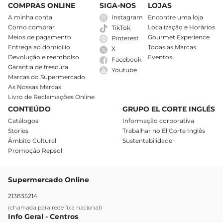
COMPRAS ONLINE
SIGA-NOS
LOJAS
A minha conta
Instagram
Encontre uma loja
Como comprar
Localização e Horários
TikTok
Meios de pagamento
Gourmet Experience
Pinterest
Entrega ao domicílio
Todas as Marcas
X
Devolução e reembolso
Eventos
Facebook
Garantia de frescura
Youtube
Marcas do Supermercado
As Nossas Marcas
Livro de Reclamações Online
CONTEÚDO
GRUPO EL CORTE INGLÉS
Catálogos
Informação corporativa
Stories
Trabalhar no El Corte Inglês
Âmbito Cultural
Sustentabilidade
Promoção Repsol
Supermercado Online
213835214
(chamada para rede fixa nacional)
Info Geral - Centros