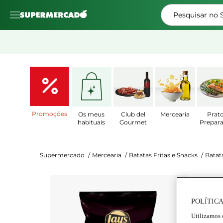
Pesquisar no
Promoções
Os meus
Club del
Mercearia
Prat
habituais
Gourmet
Prepar
Supermercado
/
Mercearia
/
Batatas Fritas e Snacks
/
Batat
Lay's
Ba
POLÍTICA
4.6
de
Utilizamos 
Info
5