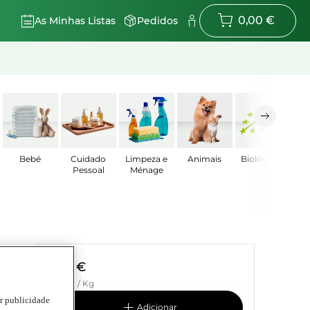
0,00 €
As Minhas Listas
Pedidos
Bebé
Cuidado
Limpeza e
Animais
Biológicos
Pessoal
Ménage
2,69 €
17,93 € / Kg
ar publicidade
adicionar