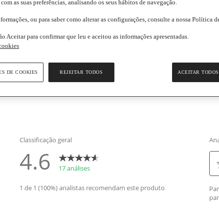
 com as suas preferências, analisando os seus hábitos de navegação.
elas,
r
nformações, ou para saber como alterar as configurações, consulte a nossa Política 
io
edientes
ão Aceitar para confirmar que leu e aceitou as informações apresentadas.
sificação.
d
 cookies
rmações gerais
iews.
k
rmação de segurança do produto
ES DE COOKIES
REJEITAR TODOS
ACEITAR TODOS
a
sma
ina.