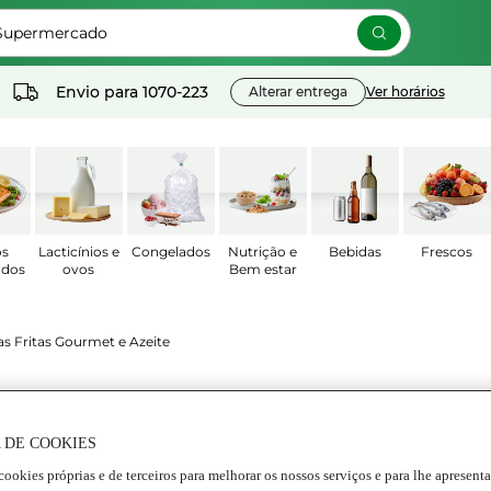
 Supermercado
Envio para
1070-223
Alterar entrega
Ver horários
os
Lacticínios e
Congelados
Nutrição e
Bebidas
Frescos
ados
ovos
Bem estar
as Fritas Gourmet e Azeite
tata Frita Gourmet Corte Fino
4.6
(17)
Escrever uma opinião
 DE COOKIES
cookies próprias e de terceiros para melhorar os nossos serviços e para lhe apresent
rmação nutricional