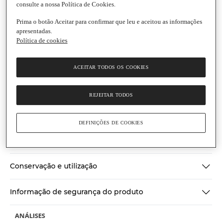
consulte a nossa Política de Cookies.
Prima o botão Aceitar para confirmar que leu e aceitou as informações
apresentadas.
Política de cookies
Maçarico
Massa de Alho
ACEITAR TODOS OS COOKIES
Frasco
|
200 g
Montra Portuguesa
(0)
REJEITAR TODOS
Escrever uma opinião
Sem
valor
Ingredientes
de
classificação
DEFINIÇÕES DE COOKIES
Link
para
Informações gerais
a
mesma
página.
Conservação e utilização
Informação de segurança do produto