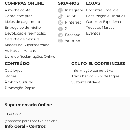
COMPRAS ONLINE
SIGA-NOS
LOJAS
A minha conta
Instagram
Encontre uma loja
Como comprar
Localização e Horários
TikTok
Meios de pagamento
Gourmet Experience
Pinterest
Entrega ao domicílio
Todas as Marcas
X
Devolução e reembolso
Eventos
Facebook
Garantia de frescura
Youtube
Marcas do Supermercado
As Nossas Marcas
Livro de Reclamações Online
CONTEÚDO
GRUPO EL CORTE INGLÉS
Catálogos
Informação corporativa
Stories
Trabalhar no El Corte Inglês
Âmbito Cultural
Sustentabilidade
Promoção Repsol
Supermercado Online
213835214
(chamada para rede fixa nacional)
Info Geral - Centros