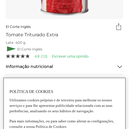
El Corte Inglés
Tomate Triturado Extra
Lata
|
400 g
El Corte Inglés
4.8
(12)
Escrever uma opinião
4.8
de
Informação nutricional
5
estrelas,
valor
médio
Ingredientes
de
classificação.
POLÍTICA DE COOKIES
Read
Informações gerais
12
Utilizamos cookies próprias e de terceiros para melhorar os nossos
Reviews.
serviços e para lhe apresentar publicidade relacionada com as suas
Link
Conservação e utilização
preferências, analisando os seus hábitos de navegação.
para
a
Para mais informações, ou para saber como alterar as configurações,
mesma
Informação de segurança do produto
consulte a nossa Política de Cookies.
página.