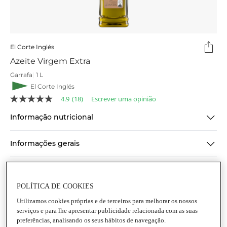
El Corte Inglés
Azeite Virgem Extra
Garrafa
|
1 L
El Corte Inglés
4.9
(18)
Escrever uma opinião
4.9
de
Informação nutricional
5
estrelas,
valor
médio
Informações gerais
de
classificação.
Read
Conservação e utilização
18
Reviews.
POLÍTICA DE COOKIES
Link
Informação de segurança do produto
para
Utilizamos cookies próprias e de terceiros para melhorar os nossos
a
serviços e para lhe apresentar publicidade relacionada com as suas
mesma
preferências, analisando os seus hábitos de navegação.
página.