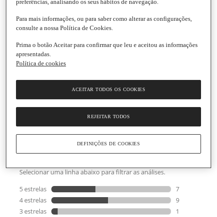
preferências, analisando os seus hábitos de navegação.
Para mais informações, ou para saber como alterar as configurações,
consulte a nossa Política de Cookies.
Prima o botão Aceitar para confirmar que leu e aceitou as informações
Laranja Peso Aproximado por
apresentadas.
Política de cookies
Unidade
|
250 g
4.1
(19)
Escrever uma opinião
4.1
de
Informações gerais
ACEITAR TODOS OS COOKIES
5
estrelas,
valor
médio
Informação de segurança do produto
REJEITAR TODOS
de
classificação.
Read
DEFINIÇÕES DE COOKIES
19
Reviews.
Link
para
a
mesma
página.