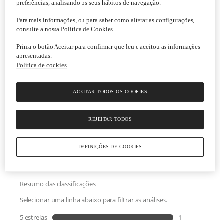
preferências, analisando os seus hábitos de navegação.
Para mais informações, ou para saber como alterar as configurações,
consulte a nossa Política de Cookies.
Prima o botão Aceitar para confirmar que leu e aceitou as informações
Laranja Saco
apresentadas.
Embalagem
|
3 kg
Política de cookies
5.0
(1)
Escrever uma opinião
5.0
de
Informações gerais
5
ACEITAR TODOS OS COOKIES
estrelas,
valor
médio
Conservação e utilização
REJEITAR TODOS
de
classificação.
Read
Informação de segurança do produto
a
DEFINIÇÕES DE COOKIES
Review.
Link
para
a
mesma
página.