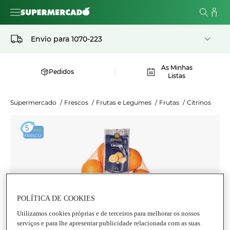
Envio para
1070-223
As Minhas
Pedidos
Listas
Supermercado
/
Frescos
/
Frutas e Legumes
/
Frutas
/
Citrinos
5
DIAS
FRESCO
POLÍTICA DE COOKIES
Utilizamos cookies próprias e de terceiros para melhorar os nossos
serviços e para lhe apresentar publicidade relacionada com as suas