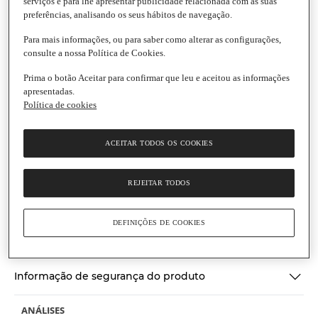
serviços e para lhe apresentar publicidade relacionada com as suas
preferências, analisando os seus hábitos de navegação.
Para mais informações, ou para saber como alterar as configurações,
consulte a nossa Política de Cookies.
Dom Iguarias
Prima o botão Aceitar para confirmar que leu e aceitou as informações
Maranho da Sertã
apresentadas.
Produto refrigerado
Produto de peso variável
Política de cookies
Montra Portuguesa
5.0
(1)
Escrever uma opinião
5.0
ACEITAR TODOS OS COOKIES
de
Ingredientes
5
estrelas,
REJEITAR TODOS
valor
médio
Informações gerais
de
classificação.
DEFINIÇÕES DE COOKIES
Read
Conservação e utilização
a
Review.
Link
Informação de segurança do produto
para
a
mesma
página.