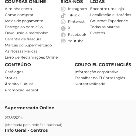
COMPRAS ONLINE
SIGA-NOS
LOJAS
A minha conta
Instagram
Encontre uma loja
Como comprar
Localização e Horários
TikTok
Meios de pagamento
Gourmet Experience
Pinterest
Entrega ao domicílio
Todas as Marcas
X
Devolução e reembolso
Eventos
Facebook
Garantia de frescura
Youtube
Marcas do Supermercado
As Nossas Marcas
Livro de Reclamações Online
CONTEÚDO
GRUPO EL CORTE INGLÉS
Catálogos
Informação corporativa
Stories
Trabalhar no El Corte Inglês
Âmbito Cultural
Sustentabilidade
Promoção Repsol
Supermercado Online
213835214
(chamada para rede fixa nacional)
Info Geral - Centros