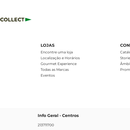
LOJAS
CON
m
Encontre uma loja
Catál
Localização e Horários
Stori
Gourmet Experience
Âmbit
Todas as Marcas
Prom
Eventos
Info Geral - Centros
213711700