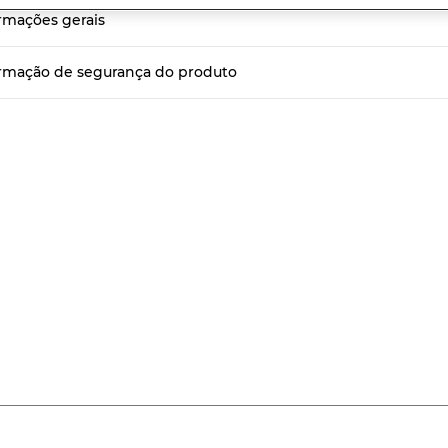
r
rmações gerais
sificação
k
a
rmação de segurança do produto
sma
ina.