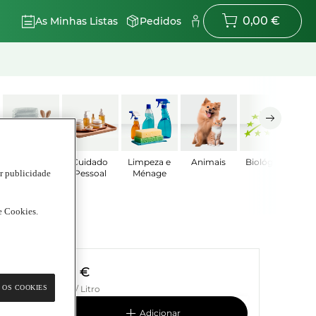
0,00 €
As Minhas Listas
Pedidos
Bebé
Cuidado
Limpeza e
Animais
Biológicos
ar publicidade
Pessoal
Ménage
de Cookies.
0,64 €
 OS COOKIES
1,94 € / Litro
adicionar