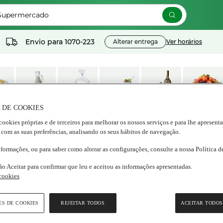
 Supermercado
Envio para
1070-223
Alterar entrega
Ver horários
 DE COOKIES
os
Lacticínios e
Congelados
Nutrição e
Bebidas
Frescos
cookies próprias e de terceiros para melhorar os nossos serviços e para lhe apresent
ados
ovos
Bem estar
 com as suas preferências, analisando os seus hábitos de navegação.
nformações, ou para saber como alterar as configurações, consulte a nossa Política 
eja nacional
ão Aceitar para confirmar que leu e aceitou as informações apresentadas.
 cookies
r Bock
veja
ES DE COOKIES
REJEITAR TODOS
ACEITAR TODOS
33 cl
(0)
Escrever uma opinião
m