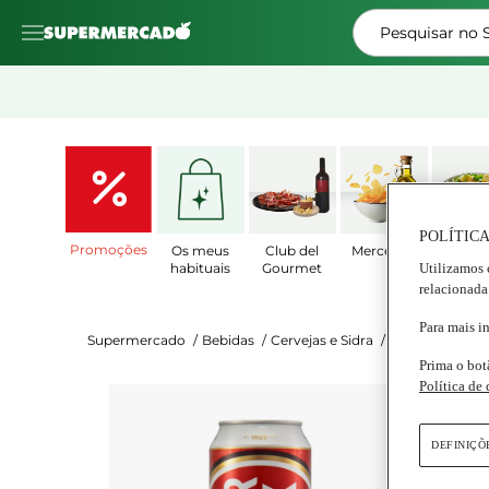
Pesquisar no
POLÍTICA
Promoções
Os meus
Club del
Mercearia
Prat
Utilizamos 
habituais
Gourmet
Prepar
relacionada
Para mais i
Supermercado
/
Bebidas
/
Cervejas e Sidra
/
Cervejas
/
Cerv
Prima o bot
Política de
Supe
Cer
DEFINIÇÕ
Lata
|
Se