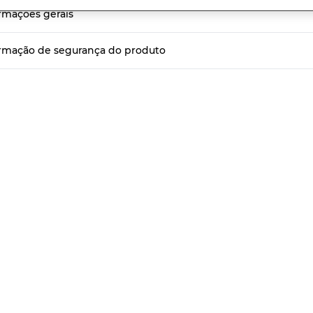
r
rmações gerais
sificação
k
a
rmação de segurança do produto
sma
ina.