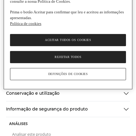
consulte a nossa Política de Cookies.
Prima o botão Aceitar para confirmar que leu e aceitou as informações
apresentadas.
Política de cookies
Fanta
Refrigerante de Laranja
ACEITAR TODOS OS COOKIES
Garrafa
|
2 L
(0)
Escrever uma opinião
Sem
valor
REJEITAR TODOS
Ingredientes
de
classificação
Link
DEFINIÇÕES DE COOKIES
para
Informações gerais
a
mesma
página.
Conservação e utilização
Informação de segurança do produto