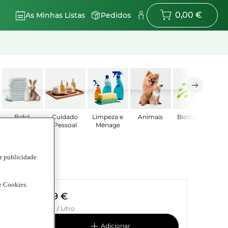
0,00 €
As Minhas Listas
Pedidos
Bebé
Cuidado
Limpeza e
Animais
Biológicos
Pessoal
Ménage
ar publicidade
de Cookies.
18,99 €
27,13 € / Litro
adicionar