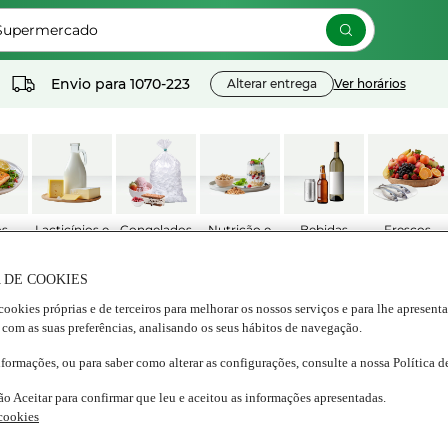
 Supermercado
Envio para
1070-223
Alterar entrega
Ver horários
os
Lacticínios e
Congelados
Nutrição e
Bebidas
Frescos
ados
ovos
Bem estar
 DE COOKIES
cookies próprias e de terceiros para melhorar os nossos serviços e para lhe apresent
Aperitivos
/
Aperitivos diversos
 com as suas preferências, analisando os seus hábitos de navegação.
nformações, ou para saber como alterar as configurações, consulte a nossa Política 
ari
ritivo
ão Aceitar para confirmar que leu e aceitou as informações apresentadas.
fa
|
70 cl
 cookies
5.0
(1)
Escrever uma opinião