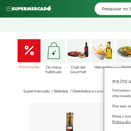
Pesquisar no
Promoções
Os meus
Club del
Mercearia
Prat
habituais
Gourmet
Prepar
POLÍTICA
Utilizamos 
Supermercado
/
Bebidas
/
Destilados e Licores
/
Vermute e 
relacionada
Para mais i
Camp
Ape
Prima o bot
Garra
Política de
5.0