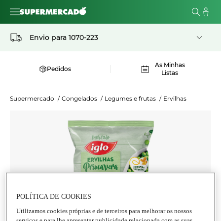
Envio para
1070-223
As Minhas
Pedidos
Listas
Supermercado
/
Congelados
/
Legumes e frutas
/
Ervilhas
POLÍTICA DE COOKIES
Utilizamos cookies próprias e de terceiros para melhorar os nossos
serviços e para lhe apresentar publicidade relacionada com as suas