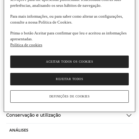
preferências, analisando os seus hábitos de navegação.
Para mais informações, ou para saber como alterar as configurações,
consulte a nossa Política de Cookies.
Iglo
Ervilhas Primavera
Prima o botão Aceitar para confirmar que leu e aceitou as informações
apresentadas.
Embalagem
|
500 g
Política de cookies
Produto congelado
5.0
(1)
Escrever uma opinião
5.0
de
ACEITAR TODOS OS COOKIES
Informação nutricional
5
estrelas,
valor
REJEITAR TODOS
médio
Ingredientes
de
classificação.
Read
DEFINIÇÕES DE COOKIES
Informações gerais
a
Review.
Link
Conservação e utilização
para
a
mesma
página.