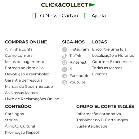
O Nosso Cartão
Ajuda
COMPRAS ONLINE
SIGA-NOS
LOJAS
A minha conta
Instagram
Encontre uma loja
Como comprar
Localização e Horários
TikTok
Meios de pagamento
Gourmet Experience
Pinterest
Entrega ao domicílio
Todas as Marcas
X
Devolução e reembolso
Eventos
Facebook
Garantia de frescura
Youtube
Marcas do Supermercado
As Nossas Marcas
Livro de Reclamações Online
CONTEÚDO
GRUPO EL CORTE INGLÉS
Catálogos
Informação corporativa
Stories
Trabalhar no El Corte Inglês
Âmbito Cultural
Sustentabilidade
Promoção Repsol