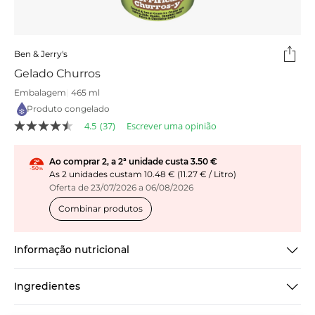
Ben & Jerry's
Gelado Churros
Embalagem
|
465 ml
Produto congelado
4.5
(37)
Escrever uma opinião
4.5
de
5
Ao comprar 2, a 2ª unidade custa 3.50 €
estrelas,
As 2 unidades custam 10.48 € (11.27 € / Litro)
valor
médio
Oferta de 23/07/2026 a 06/08/2026
de
classificação.
Combinar produtos
Read
37
Reviews.
Informação nutricional
Link
para
a
Ingredientes
mesma
página.