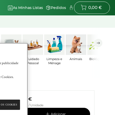
0,00 €
As Minhas Listas
Pedidos
Bebé
Cuidado
Limpeza e
Animais
Biológicos
ar publicidade
Pessoal
Ménage
de Cookies.
2,99 €
 OS COOKIES
0,30 € / Unidade
adicionar