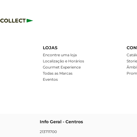
LOJAS
CON
m
Encontre uma loja
Catál
Localização e Horários
Stori
Gourmet Experience
Âmbit
Todas as Marcas
Prom
Eventos
Info Geral - Centros
213711700