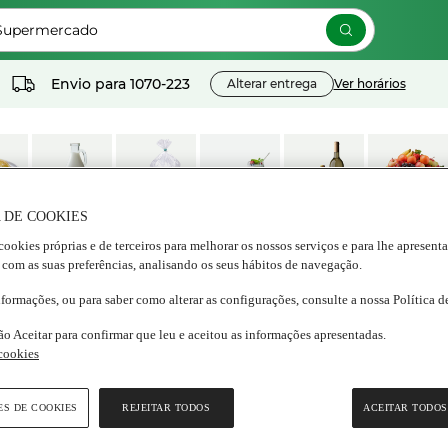
 Supermercado
Envio para
1070-223
Alterar entrega
Ver horários
 DE COOKIES
os
Lacticínios e
Congelados
Nutrição e
Bebidas
Frescos
cookies próprias e de terceiros para melhorar os nossos serviços e para lhe apresent
ados
ovos
Bem estar
 com as suas preferências, analisando os seus hábitos de navegação.
nformações, ou para saber como alterar as configurações, consulte a nossa Política 
Café
/
Café em cápsulas
ão Aceitar para confirmar que leu e aceitou as informações apresentadas.
 cookies
a
fé Alumínio Alma Kenia
ES DE COOKIES
REJEITAR TODOS
ACEITAR TODOS
alagem
|
10 unidades
(0)
Escrever uma opinião
m