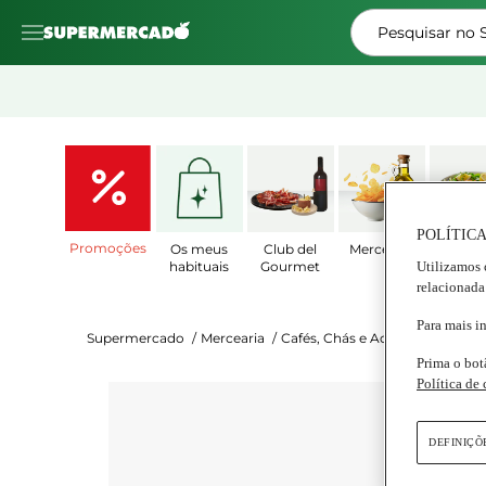
Pesquisar no
POLÍTICA
Promoções
Os meus
Club del
Mercearia
Prat
Utilizamos 
habituais
Gourmet
Prepar
relacionada
Para mais i
Supermercado
/
Mercearia
/
Cafés, Chás e Achocolatados
/
Prima o bot
Política de
Nicol
Ca
DEFINIÇÕ
Emb
Se