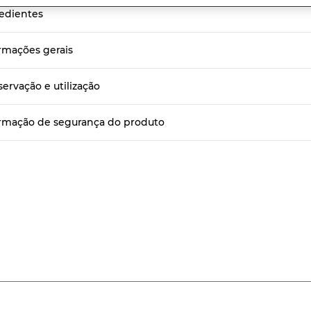
r
edientes
sificação
k
a
rmações gerais
sma
ina.
ervação e utilização
rmação de segurança do produto