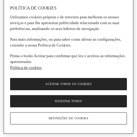
POLÍTICA DE COOKIES
Utilizamos cookies próprias e de terceiros para melhorar os nossos
serviços e para lhe apresentar publicidade relacionada com as suas
Nicola
preferências, analisando os seus hábitos de navegação.
Café Cápsula Económica Mundi Exótico
Para mais informações, ou para saber como alterar as configurações,
Intensidade 9
consulte a nossa Política de Cookies.
Embalagem
|
10 unidades
Prima o botão Aceitar para confirmar que leu e aceitou as informações
2.0
(1)
Escrever uma opinião
2.0
apresentadas.
de
Política de cookies
Ingredientes
5
estrelas,
valor
médio
Informações gerais
ACEITAR TODOS OS COOKIES
de
classificação.
Read
Conservação e utilização
REJEITAR TODOS
a
Review.
Link
Informação de segurança do produto
para
DEFINIÇÕES DE COOKIES
a
mesma
página.