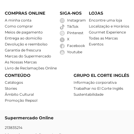
COMPRAS ONLINE
SIGA-NOS
LOJAS
A minha conta
Instagram
Encontre uma loja
Como comprar
Localização e Horários
TikTok
Meios de pagamento
Gourmet Experience
Pinterest
Entrega ao domicílio
Todas as Marcas
X
Devolução e reembolso
Eventos
Facebook
Garantia de frescura
Youtube
Marcas do Supermercado
As Nossas Marcas
Livro de Reclamações Online
CONTEÚDO
GRUPO EL CORTE INGLÉS
Catálogos
Informação corporativa
Stories
Trabalhar no El Corte Inglês
Âmbito Cultural
Sustentabilidade
Promoção Repsol
Supermercado Online
213835214