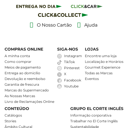
O Nosso Cartão
Ajuda
COMPRAS ONLINE
SIGA-NOS
LOJAS
A minha conta
Instagram
Encontre uma loja
Como comprar
Localização e Horários
TikTok
Meios de pagamento
Gourmet Experience
Pinterest
Entrega ao domicílio
Todas as Marcas
X
Devolução e reembolso
Eventos
Facebook
Garantia de frescura
Youtube
Marcas do Supermercado
As Nossas Marcas
Livro de Reclamações Online
CONTEÚDO
GRUPO EL CORTE INGLÉS
Catálogos
Informação corporativa
Stories
Trabalhar no El Corte Inglês
Âmbito Cultural
Sustentabilidade