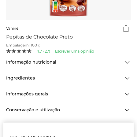
Vahiné
Pepitas de Chocolate Preto
Embalagem
|
100 g
4.7
(27)
Escrever uma opinião
4.7
de
Informação nutricional
5
estrelas,
valor
médio
Ingredientes
de
classificação.
Read
Informações gerais
27
Reviews.
Link
Conservação e utilização
para
a
mesma
página.