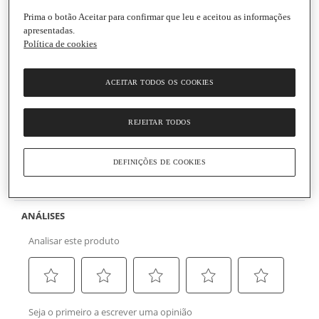
Prima o botão Aceitar para confirmar que leu e aceitou as informações
apresentadas.
Política de cookies
Vahiné
ACEITAR TODOS OS COOKIES
Corantes Alimentares Pack 3
Embalagem
|
6 ml
(0)
Escrever uma opinião
Sem
REJEITAR TODOS
valor
Ingredientes
de
classificação
DEFINIÇÕES DE COOKIES
Link
para
Informações gerais
a
mesma
página.