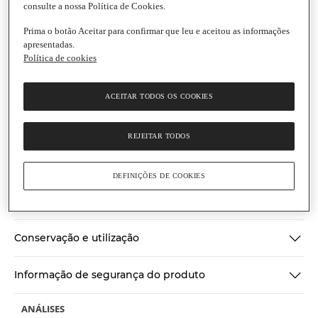
consulte a nossa Política de Cookies.
Prima o botão Aceitar para confirmar que leu e aceitou as informações
apresentadas.
Política de cookies
Harvest Moon
Iogurte de Coco e Limão Biológico
ACEITAR TODOS OS COOKIES
Embalagem
|
125 g
Produto biológico
Produto refrigerado
(0)
REJEITAR TODOS
Escrever uma opinião
Sem
valor
Ingredientes
de
classificação
DEFINIÇÕES DE COOKIES
Link
para
Informações gerais
a
mesma
página.
Conservação e utilização
Informação de segurança do produto