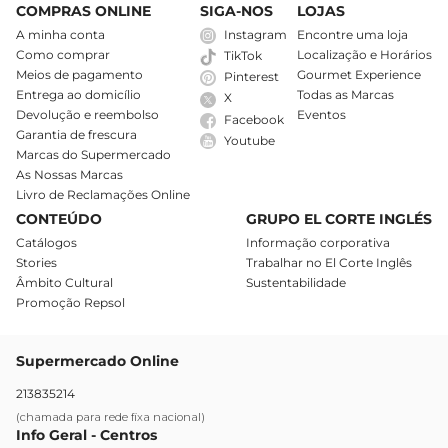
COMPRAS ONLINE
SIGA-NOS
LOJAS
A minha conta
Instagram
Encontre uma loja
Como comprar
Localização e Horários
TikTok
Meios de pagamento
Gourmet Experience
Pinterest
Entrega ao domicílio
Todas as Marcas
X
Devolução e reembolso
Eventos
Facebook
Garantia de frescura
Youtube
Marcas do Supermercado
As Nossas Marcas
Livro de Reclamações Online
CONTEÚDO
GRUPO EL CORTE INGLÉS
Catálogos
Informação corporativa
Stories
Trabalhar no El Corte Inglês
Âmbito Cultural
Sustentabilidade
Promoção Repsol
Supermercado Online
213835214
(chamada para rede fixa nacional)
Info Geral - Centros