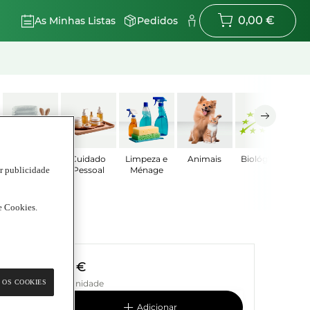
0,00 €
As Minhas Listas
Pedidos
Bebé
Cuidado
Limpeza e
Animais
Biológicos
ar publicidade
Pessoal
Ménage
de Cookies.
3,99 €
 OS COOKIES
2 € / Unidade
adicionar