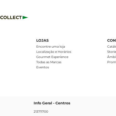
LOJAS
CON
m
Encontre uma loja
Catál
Localização e Horários
Stori
Gourmet Experience
Âmbit
Todas as Marcas
Prom
Eventos
Info Geral - Centros
213711700