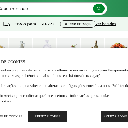
 Supermercado
Envio para
1070-223
Alterar entrega
Ver horários
 DE COOKIES
os
Lacticínios e
Congelados
Nutrição e
Bebidas
Frescos
cookies próprias e de terceiros para melhorar os nossos serviços e para lhe apresent
ados
ovos
Bem estar
 com as suas preferências, analisando os seus hábitos de navegação.
nformações, ou para saber como alterar as configurações, consulte a nossa Política 
ecticidas
/
Insecticidas anti-traça e caruncho
ão Aceitar para confirmar que leu e aceitou as informações apresentadas.
 cookies
xon
madilha Anti-Traça Roupas
ES DE COOKIES
REJEITAR TODOS
ACEITAR TODOS
alagem
|
2 unidades
(0)
Escrever uma opinião
m