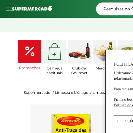
Pesquisar no
POLÍTICA
Promoções
Os meus
Club del
Mercearia
Prat
Utilizamos 
habituais
Gourmet
Prepar
relacionada
Para mais i
Supermercado
/
Limpeza e Ménage
/
Limpeza da Casa
/
Ins
Prima o bot
Política de
Aero
Ar
DEFINIÇÕ
Emb
Se