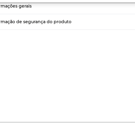
r
rmações gerais
sificação
k
a
rmação de segurança do produto
sma
ina.