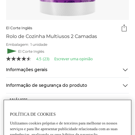
El Corte Inglés
Rolo de Cozinha Multiusos 2 Camadas
Embalagem
|
1 unidade
El Corte Inglés
4.5
(23)
Escrever uma opinião
4.5
de
Informações gerais
5
estrelas,
valor
médio
Informação de segurança do produto
de
classificação.
Read
23
Reviews.
Link
POLÍTICA DE COOKIES
para
a
Utilizamos cookies próprias e de terceiros para melhorar os nossos
mesma
serviços e para lhe apresentar publicidade relacionada com as suas
página.
preferências, analisando os seus hábitos de navegação.