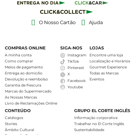
O Nosso Cartão
Ajuda
COMPRAS ONLINE
SIGA-NOS
LOJAS
A minha conta
Instagram
Encontre uma loja
Como comprar
Localização e Horários
TikTok
Meios de pagamento
Gourmet Experience
Pinterest
Entrega ao domicílio
Todas as Marcas
X
Devolução e reembolso
Eventos
Facebook
Garantia de frescura
Youtube
Marcas do Supermercado
As Nossas Marcas
Livro de Reclamações Online
CONTEÚDO
GRUPO EL CORTE INGLÉS
Catálogos
Informação corporativa
Stories
Trabalhar no El Corte Inglês
Âmbito Cultural
Sustentabilidade