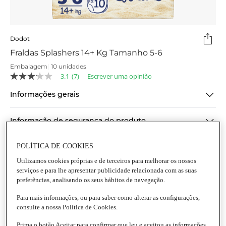
Dodot
Fraldas Splashers 14+ Kg Tamanho 5-6
Embalagem
|
10 unidades
3.1
(7)
Escrever uma opinião
3.1
de
Informações gerais
5
estrelas,
valor
médio
Informação de segurança do produto
de
classificação.
Read
POLÍTICA DE COOKIES
7
Reviews.
Utilizamos cookies próprias e de terceiros para melhorar os nossos
Link
serviços e para lhe apresentar publicidade relacionada com as suas
para
preferências, analisando os seus hábitos de navegação.
a
mesma
Para mais informações, ou para saber como alterar as configurações,
página.
consulte a nossa Política de Cookies.
Prima o botão Aceitar para confirmar que leu e aceitou as informações