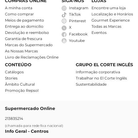
COMPRAS ONLINE
SIGA-NOS
LOJAS
A minha conta
Instagram
Encontre uma loja
Como comprar
Localização e Horários
TikTok
Meios de pagamento
Gourmet Experience
Pinterest
Entrega ao domicílio
Todas as Marcas
X
Devolução e reembolso
Eventos
Facebook
Garantia de frescura
Youtube
Marcas do Supermercado
As Nossas Marcas
Livro de Reclamações Online
CONTEÚDO
GRUPO EL CORTE INGLÉS
Catálogos
Informação corporativa
Stories
Trabalhar no El Corte Inglês
Âmbito Cultural
Sustentabilidade
Promoção Repsol
Supermercado Online
213835214
(chamada para rede fixa nacional)
Info Geral - Centros