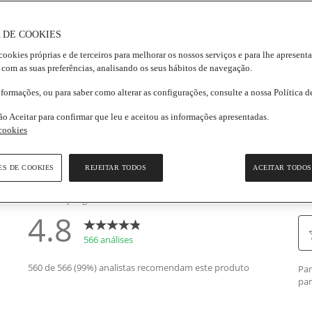
rmações gerais
elas,
 DE COOKIES
r
io
cookies próprias e de terceiros para melhorar os nossos serviços e para lhe apresent
 com as suas preferências, analisando os seus hábitos de navegação.
sificação.
d
nformações, ou para saber como alterar as configurações, consulte a nossa Política 
iews.
k
ão Aceitar para confirmar que leu e aceitou as informações apresentadas.
a
 cookies
sma
ina.
ES DE COOKIES
REJEITAR TODOS
ACEITAR TODOS