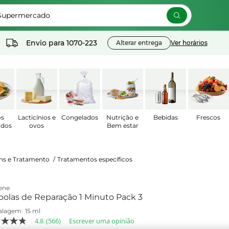
 Supermercado
Envio para
1070-223
Alterar entrega
Ver horários
os
Lacticínios e
Congelados
Nutrição e
Bebidas
Frescos
ados
ovos
Bem estar
uns e Tratamento
/
Tratamentos específicos
ene
polas de Reparação 1 Minuto Pack 3
alagem
|
15 ml
4.8
(566)
Escrever uma opinião