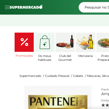
Pesquisar no
Promoções
Os meus
Club del
Mercearia
Prat
habituais
Gourmet
Prepar
Supermercado
/
Cuidado Pessoal
/
Cabelo
/
Máscaras, Sér
Pant
Am
Emb
4.8