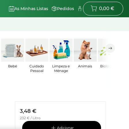
0,00 €
As Minhas Listas
Pedidos
Bebé
Cuidado
Limpeza e
Animais
Biológicos
Pessoal
Ménage
3,48 €
232 € / Litro
adicionar