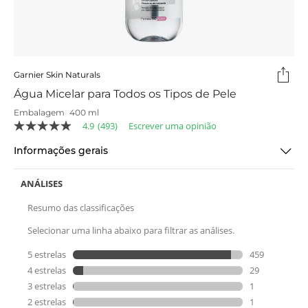
Garnier Skin Naturals
Água Micelar para Todos os Tipos de Pele
Embalagem
|
400 ml
4.9
(493)
Escrever uma opinião
4.9
de
Informações gerais
5
estrelas,
valor
médio
de
classificação.
Read
493
Reviews.
Link
para
a
mesma
página.