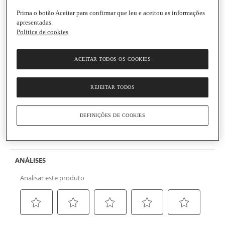
Prima o botão Aceitar para confirmar que leu e aceitou as informações
apresentadas.
Política de cookies
Soft&co
ACEITAR TODOS OS COOKIES
Espuma de Limpeza Glow
Embalagem
|
150 ml
REJEITAR TODOS
(0)
Escrever uma opinião
Sem
valor
Informações gerais
de
DEFINIÇÕES DE COOKIES
classificação
Link
para
Informação de segurança do produto
a
mesma
página.