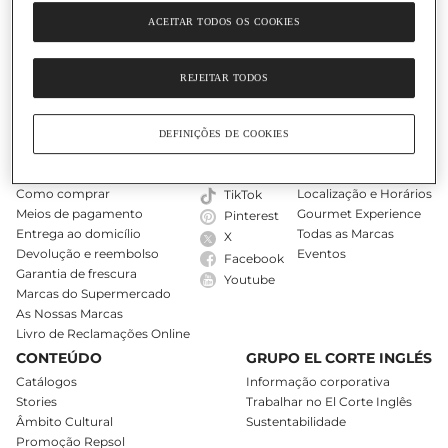
ACEITAR TODOS OS COOKIES
O Nosso Cartão
Ajuda
REJEITAR TODOS
DEFINIÇÕES DE COOKIES
COMPRAS ONLINE
SIGA-NOS
LOJAS
A minha conta
Instagram
Encontre uma loja
Como comprar
Localização e Horários
TikTok
Meios de pagamento
Gourmet Experience
Pinterest
Entrega ao domicílio
Todas as Marcas
X
Devolução e reembolso
Eventos
Facebook
Garantia de frescura
Youtube
Marcas do Supermercado
As Nossas Marcas
Livro de Reclamações Online
CONTEÚDO
GRUPO EL CORTE INGLÉS
Catálogos
Informação corporativa
Stories
Trabalhar no El Corte Inglês
Âmbito Cultural
Sustentabilidade
Promoção Repsol