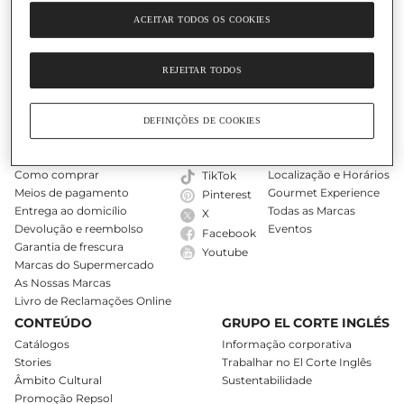
ACEITAR TODOS OS COOKIES
O Nosso Cartão
Ajuda
REJEITAR TODOS
DEFINIÇÕES DE COOKIES
COMPRAS ONLINE
SIGA-NOS
LOJAS
A minha conta
Instagram
Encontre uma loja
Como comprar
Localização e Horários
TikTok
Meios de pagamento
Gourmet Experience
Pinterest
Entrega ao domicílio
Todas as Marcas
X
Devolução e reembolso
Eventos
Facebook
Garantia de frescura
Youtube
Marcas do Supermercado
As Nossas Marcas
Livro de Reclamações Online
CONTEÚDO
GRUPO EL CORTE INGLÉS
Catálogos
Informação corporativa
Stories
Trabalhar no El Corte Inglês
Âmbito Cultural
Sustentabilidade
Promoção Repsol