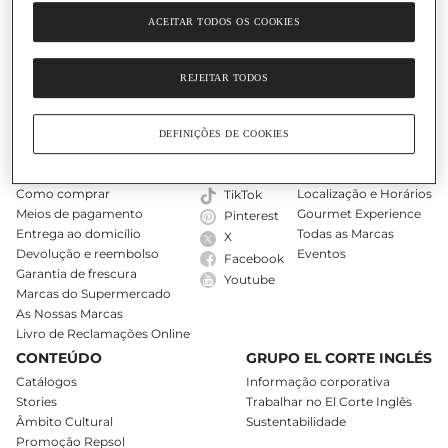
ACEITAR TODOS OS COOKIES
O Nosso Cartão
Ajuda
REJEITAR TODOS
DEFINIÇÕES DE COOKIES
COMPRAS ONLINE
SIGA-NOS
LOJAS
A minha conta
Instagram
Encontre uma loja
Como comprar
Localização e Horários
TikTok
Meios de pagamento
Gourmet Experience
Pinterest
Entrega ao domicílio
Todas as Marcas
X
Devolução e reembolso
Eventos
Facebook
Garantia de frescura
Youtube
Marcas do Supermercado
As Nossas Marcas
Livro de Reclamações Online
CONTEÚDO
GRUPO EL CORTE INGLÉS
Catálogos
Informação corporativa
Stories
Trabalhar no El Corte Inglês
Âmbito Cultural
Sustentabilidade
Promoção Repsol