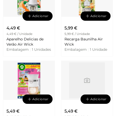
Adicionar
Adicionar
4,49 €
5,99 €
4,49 € / Unidade
5,99 € / Unidade
Aparelho Delicias de
Recarga Baunilha Air
Verão Air Wick
Wick
Embalagem
|
1 Unidades
Embalagem
|
1 Unidade
Adicionar
Adicionar
5,49 €
5,49 €