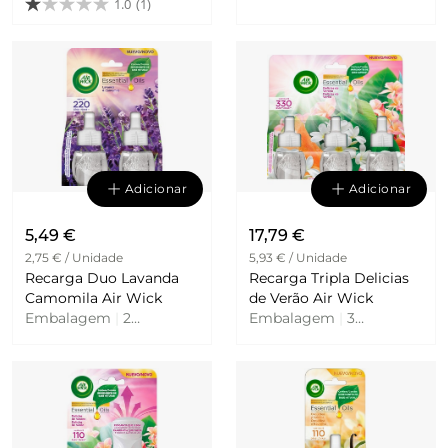
1.0
(1)
Adicionar
Adicionar
5,49 €
17,79 €
2,75 € / Unidade
5,93 € / Unidade
Recarga Duo Lavanda
Recarga Tripla Delicias
Camomila Air Wick
de Verão Air Wick
Embalagem
|
2
Embalagem
|
3
Unidades
Unidades