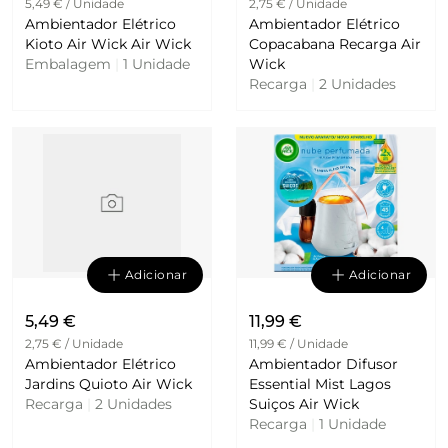
5,49 € / Unidade
2,75 € / Unidade
Ambientador Elétrico
Ambientador Elétrico
Kioto Air Wick Air Wick
Copacabana Recarga Air
Embalagem
|
1 Unidade
Wick
Recarga
|
2 Unidades
Adicionar
Adicionar
5,49 €
11,99 €
2,75 € / Unidade
11,99 € / Unidade
Ambientador Elétrico
Ambientador Difusor
Jardins Quioto Air Wick
Essential Mist Lagos
Recarga
|
2 Unidades
Suiços Air Wick
Recarga
|
1 Unidade