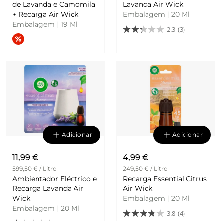
de Lavanda e Camomila
Lavanda Air Wick
+ Recarga Air Wick
Embalagem
|
20 Ml
Embalagem
|
19 Ml
2.3
(3)
Adicionar
Adicionar
11,99 €
4,99 €
599,50 € / Litro
249,50 € / Litro
Ambientador Eléctrico e
Recarga Essential Citrus
Recarga Lavanda Air
Air Wick
Wick
Embalagem
|
20 Ml
Embalagem
|
20 Ml
3.8
(4)