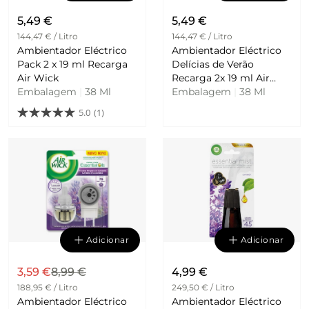
5,49 €
5,49 €
144,47 € / Litro
144,47 € / Litro
Ambientador Eléctrico
Ambientador Eléctrico
Pack 2 x 19 ml Recarga
Delícias de Verão
Air Wick
Recarga 2x 19 ml Air
Embalagem
|
38 Ml
Wick
Embalagem
|
38 Ml
5.0
(1)
Adicionar
Adicionar
3,59 €
8,99 €
4,99 €
188,95 € / Litro
249,50 € / Litro
Ambientador Eléctrico
Ambientador Eléctrico