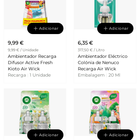
Adicionar
Adicionar
9,99 €
6,35 €
9,99 € / Unidade
317,50 € / Litro
Ambientador Recarga
Ambientador Eléctrico
Difusor Active Fresh
Colónia de Nenuco
Kioto Air Wick
Recarga Air Wick
Recarga
|
1 Unidade
Embalagem
|
20 Ml
Adicionar
Adicionar