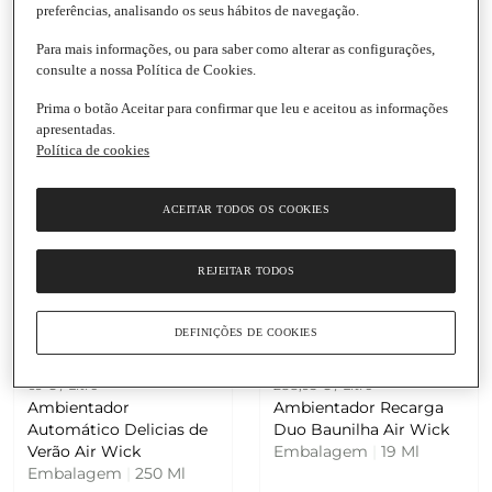
Ambientador Active
Ambientador Active
preferências, analisando os seus hábitos de navegação.
Fresh Recarga Lavanda
Fresh Recarga Jazmim
Air Wick
Air Wick
Para mais informações, ou para saber como alterar as configurações,
consulte a nossa Política de Cookies.
Embalagem
|
224 Ml
Embalagem
|
224 Ml
5.0
(1)
5.0
(1)
Prima o botão Aceitar para confirmar que leu e aceitou as informações
apresentadas.
Política de cookies
ACEITAR TODOS OS COOKIES
REJEITAR TODOS
Adicionar
Adicionar
DEFINIÇÕES DE COOKIES
17,25 €
5,49 €
69 € / Litro
288,95 € / Litro
Ambientador
Ambientador Recarga
Automático Delicias de
Duo Baunilha Air Wick
Verão Air Wick
Embalagem
|
19 Ml
Embalagem
|
250 Ml