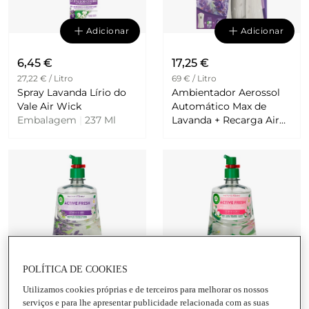
Adicionar
Adicionar
6,45 €
17,25 €
27,22 € / Litro
69 € / Litro
Spray Lavanda Lírio do
Ambientador Aerossol
Vale Air Wick
Automático Max de
Embalagem
|
237 Ml
Lavanda + Recarga Air
Wick
Adicionar
Adicionar
POLÍTICA DE COOKIES
5,99 €
5,99 €
Utilizamos cookies próprias e de terceiros para melhorar os nossos
26,74 € / Litro
26,74 € / Litro
serviços e para lhe apresentar publicidade relacionada com as suas