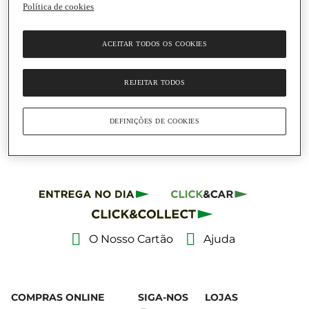
Política de cookies
Adicionar
ACEITAR TODOS OS COOKIES
44,55 €
63,64 € / Litro
REJEITAR TODOS
Whisky Irlandês 10 Anos
Bushmills Malt
Garrafa
|
70 Cl
DEFINIÇÕES DE COOKIES
O Nosso Cartão
Ajuda
COMPRAS ONLINE
SIGA-NOS
LOJAS