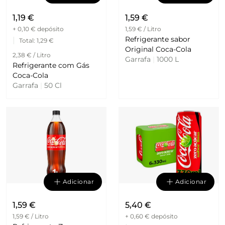
1,19 €
1,59 €
+ 0,10 €
depósito
1,59 € / Litro
Refrigerante sabor
|
Total
: 1,29 €
Original Coca-Cola
2,38 € / Litro
Garrafa
|
1000 L
Refrigerante com Gás
Coca-Cola
Garrafa
|
50 Cl
Adicionar
Adicionar
1,59 €
5,40 €
1,59 € / Litro
+ 0,60 €
depósito