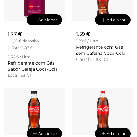
Adicionar
Adicionar
1,77 €
1,59 €
+ 0,10 €
depósito
1,59 € / Litro
Refrigerante com Gás
|
Total
: 1,87 €
sem Cafeína Coca-Cola
5,36 € / Litro
Garrafa
|
100 Cl
Refrigerante com Gás
Sabor Cereja Coca-Cola
Lata
|
33 Cl
Adicionar
Adicionar