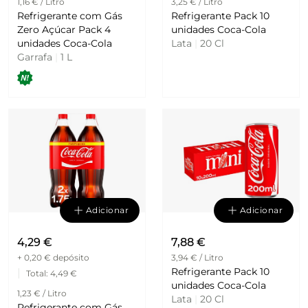
1,16 € / Litro
3,25 € / Litro
Refrigerante com Gás
Refrigerante Pack 10
Zero Açúcar Pack 4
unidades Coca-Cola
unidades Coca-Cola
Lata
|
20 Cl
Garrafa
|
1 L
Adicionar
Adicionar
4,29 €
7,88 €
+ 0,20 €
depósito
3,94 € / Litro
Refrigerante Pack 10
|
Total
: 4,49 €
unidades Coca-Cola
1,23 € / Litro
Lata
|
20 Cl
Refrigerante com Gás