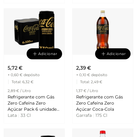
Adicionar
Adicionar
5,72 €
2,39 €
+ 0,60 €
depósito
+ 0,10 €
depósito
|
|
Total
: 6,32 €
Total
: 2,49 €
2,89 € / Litro
1,37 € / Litro
Refrigerante com Gás
Refrigerante com Gás
Zero Cafeína Zero
Zero Cafeína Zero
Açúcar Pack 6 unidades
Açúcar Coca-Cola
Coca-Cola
Lata
|
33 Cl
Garrafa
|
175 Cl