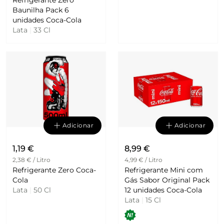
Baunilha Pack 6
unidades Coca-Cola
Lata
|
33 Cl
Adicionar
Adicionar
1,19 €
8,99 €
2,38 € / Litro
4,99 € / Litro
Refrigerante Zero Coca-
Refrigerante Mini com
Cola
Gás Sabor Original Pack
Lata
|
50 Cl
12 unidades Coca-Cola
Lata
|
15 Cl