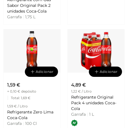
Sabor Original Pack 2
unidades Coca-Cola
Garrafa
|
1,75 L
Adicionar
Adicionar
1,59 €
4,89 €
+ 0,10 €
depósito
1,22 € / Litro
Refrigerante Original
|
Total
: 1,69 €
Pack 4 unidades Coca-
1,59 € / Litro
Cola
Refrigerante Zero Lima
Garrafa
|
1 L
Coca-Cola
Garrafa
|
100 Cl