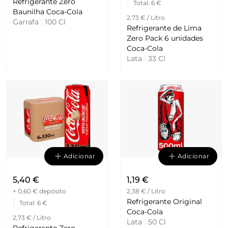
Refrigerante Zero
|
Total
: 6 €
Baunilha Coca-Cola
2,73 € / Litro
Garrafa
|
100 Cl
Refrigerante de Lima
Zero Pack 6 unidades
Coca-Cola
Lata
|
33 Cl
Adicionar
Adicionar
5,40 €
1,19 €
+ 0,60 €
depósito
2,38 € / Litro
Refrigerante Original
|
Total
: 6 €
Coca-Cola
2,73 € / Litro
Lata
|
50 Cl
Refrigerante Zero