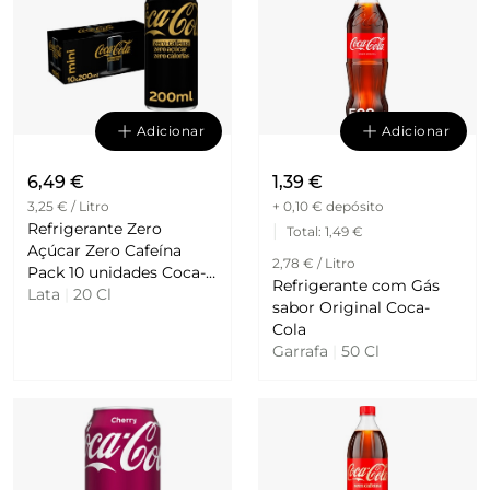
Adicionar
Adicionar
6,49 €
1,39 €
3,25 € / Litro
+ 0,10 €
depósito
Refrigerante Zero
|
Total
: 1,49 €
Açúcar Zero Cafeína
2,78 € / Litro
Pack 10 unidades Coca-
Refrigerante com Gás
Cola
Lata
|
20 Cl
sabor Original Coca-
Cola
Garrafa
|
50 Cl