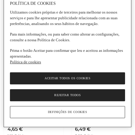
POLÍTICA DE COOKIES
5,40 €
3,69 €
Utilizamos cookies próprias e de terceiros para melhorar os nossos
+ 0,60 €
depósito
1,05 € / Litro
serviços e para lhe apresentar publicidade relacionada com as suas
Refrigerante sem Açúcar
|
preferências, analisando os seus hábitos de navegação.
Total
: 6 €
Pack 2 unidades Coca-
2,73 € / Litro
Para mais informações, ou para saber como alterar as configurações,
Cola
Refrigerante sabor
consulte a nossa Política de Cookies.
Lata
|
1,75 L
Original Pack 6
Prima o botão Aceitar para confirmar que leu e aceitou as informações
unidades Coca-Cola
apresentadas.
Lata
|
33 Cl
Política de cookies
ACEITAR TODOS OS COOKIES
REJEITAR TODOS
DEFINIÇÕES DE COOKIES
Adicionar
Adicionar
4,65 €
6,49 €