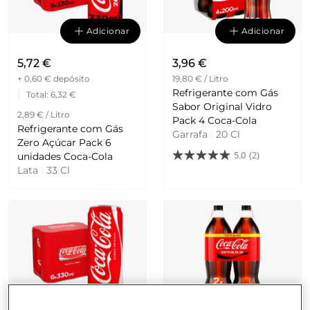
Adicionar
Adicionar
5,72 €
3,96 €
+ 0,60 €
depósito
19,80 € / Litro
Refrigerante com Gás
|
Total
: 6,32 €
Sabor Original Vidro
2,89 € / Litro
Pack 4 Coca-Cola
Refrigerante com Gás
Garrafa
|
20 Cl
Zero Açúcar Pack 6
5.0
(2)
unidades Coca-Cola
Lata
|
33 Cl
Adicionar
Adicionar