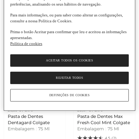
21,50 € / Litro
38,53 € / Litro
preferências, analisando os seus hábitos de navegação.
Pasta de Dente Anti
Pasta de Dentes Total
Para mais informações, ou para saber como alterar as configurações,
Caries Colgate
Original Colgate
consulte a nossa Política de Cookies.
Embalagem
|
100 Ml
Embalagem
|
75 Ml
4.9
(7)
Prima o botão Aceitar para confirmar que leu e aceitou as informações
apresentadas.
Política de cookies
ACEITAR TODOS OS COOKIES
REJEITAR TODOS
Adicionar
Adicionar
DEFINIÇÕES DE COOKIES
1,99 €
2,15 €
26,53 € / Litro
28,67 € / Litro
Pasta de Dentes
Pasta de Dentes Max
Dentagard Colgate
Fresh Cool Mint Colgate
Embalagem
|
75 Ml
Embalagem
|
75 Ml
4.5
(2)