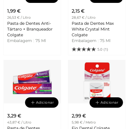
1,99 €
2,15 €
26,53 € / Litro
28,67 € / Litro
Pasta de Dentes Anti-
Pasta de Dentes Max
Tártaro + Branqueador
White Crystal Mint
Colgate
Colgate
Embalagem
|
75 Ml
Embalagem
|
75 Ml
5.0
(1)
Adicionar
Adicionar
3,29 €
2,99 €
43,87 € / Litro
5,98 € / Metro
Pasta de Dentes
Fio Dental Colgate