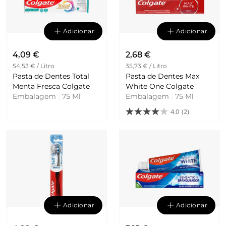
Adicionar
Adicionar
4,09 €
2,68 €
54,53 € / Litro
35,73 € / Litro
Pasta de Dentes Total
Pasta de Dentes Max
Menta Fresca Colgate
White One Colgate
Embalagem
|
75 Ml
Embalagem
|
75 Ml
4.0
(2)
Adicionar
Adicionar