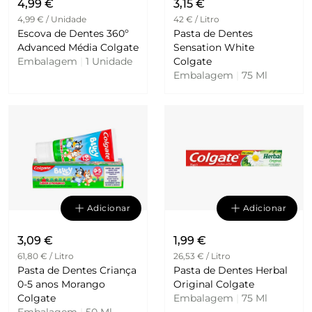
4,99 €
3,15 €
4,99 € / Unidade
42 € / Litro
Escova de Dentes 360º
Pasta de Dentes
Advanced Média Colgate
Sensation White
Embalagem
|
1 Unidade
Colgate
Embalagem
|
75 Ml
Adicionar
Adicionar
3,09 €
1,99 €
61,80 € / Litro
26,53 € / Litro
Pasta de Dentes Criança
Pasta de Dentes Herbal
0-5 anos Morango
Original Colgate
Colgate
Embalagem
|
75 Ml