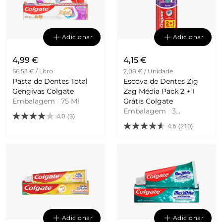
Adicionar
Adicionar
4,99 €
4,15 €
66,53 € / Litro
2,08 € / Unidade
Pasta de Dentes Total
Escova de Dentes Zig
Gengivas Colgate
Zag Média Pack 2 + 1
Embalagem
|
75 Ml
Grátis Colgate
Embalagem
|
3
4.0
(3)
Unidades
4.6
(210)
Adicionar
Adicionar