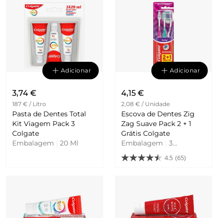
Adicionar
Adicionar
3,74 €
4,15 €
187 € / Litro
2,08 € / Unidade
Pasta de Dentes Total
Escova de Dentes Zig
Kit Viagem Pack 3
Zag Suave Pack 2 + 1
Colgate
Grátis Colgate
Embalagem
|
20 Ml
Embalagem
|
3
Unidades
4.5
(65)