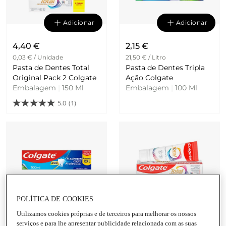
Adicionar
Adicionar
4,40 €
2,15 €
0,03 € / Unidade
21,50 € / Litro
Pasta de Dentes Total
Pasta de Dentes Tripla
Original Pack 2 Colgate
Ação Colgate
Embalagem
|
150 Ml
Embalagem
|
100 Ml
5.0
(1)
Adicionar
Adicionar
POLÍTICA DE COOKIES
Utilizamos cookies próprias e de terceiros para melhorar os nossos
2,15 €
2,89 €
serviços e para lhe apresentar publicidade relacionada com as suas