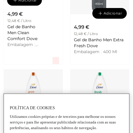
Adicionar
Adicionar
4,99 €
12,48 € / Litro
Gel de Banho
4,99 €
Men Clean
12,48 € / Litro
Comfort Dove
Gel de Banho Men Extra
Embalagem
|
Fresh Dove
400 Ml
Embalagem
|
400 Ml
POLÍTICA DE COOKIES
Adicionar
Adicionar
Utilizamos cookies próprias e de terceiros para melhorar os nossos
serviços e para lhe apresentar publicidade relacionada com as suas
5,19 €
4,79 €
preferências, analisando os seus hábitos de navegação.