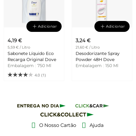
Adicionar
Adicionar
4,19 €
3,24 €
5,59 € / Litro
21,60 € / Litro
Sabonete Líquido Eco
Desodorizante Spray
Recarga Original Dove
Powder 48H Dove
Embalagem
|
750 Ml
Embalagem
|
150 Ml
4.0
(1)
O Nosso Cartão
Ajuda