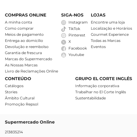
COMPRAS ONLINE
SIGA-NOS
LOJAS
A minha conta
Instagram
Encontre uma loja
Como comprar
Localização e Horários
TikTok
Meios de pagamento
Gourmet Experience
Pinterest
Entrega ao domicílio
Todas as Marcas
X
Devolução e reembolso
Eventos
Facebook
Garantia de frescura
Youtube
Marcas do Supermercado
As Nossas Marcas
Livro de Reclamações Online
CONTEÚDO
GRUPO EL CORTE INGLÉS
Catálogos
Informação corporativa
Stories
Trabalhar no El Corte Inglês
Âmbito Cultural
Sustentabilidade
Promoção Repsol
Supermercado Online
213835214