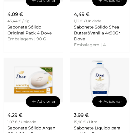
Adicionar
Adicionar
4,09 €
4,49 €
45,44 € / Kg
1,12 € / Unidade
Sabonete Sólido
Sabonete Sólido Shea
Original Pack 4 Dove
Butter&Vanilla 4x90Gr
Embalagem
|
90 G
Dove
Embalagem
|
4
Unidades
Adicionar
Adicionar
4,29 €
3,99 €
1,07 € / Unidade
15,96 € / Litro
Sabonete Sólido Argan
Sabonete Líquido para