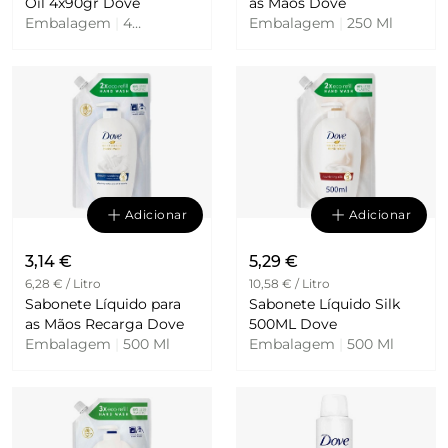
Oil 4x90gr Dove
as Mãos Dove
Embalagem
|
4
Embalagem
|
250 Ml
Unidades
Adicionar
Adicionar
3,14 €
5,29 €
6,28 € / Litro
10,58 € / Litro
Sabonete Líquido para
Sabonete Líquido Silk
as Mãos Recarga Dove
500ML Dove
Embalagem
|
500 Ml
Embalagem
|
500 Ml