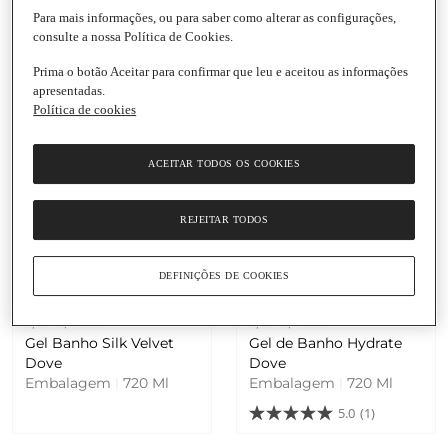
7,21 € / Litro
6,65 € / Litro
Para mais informações, ou para saber como alterar as configurações,
Gel Banho Gentle
Gel de Banho Fresh Care
consulte a nossa Política de Cookies.
Pamper Dove
Dove
Embalagem
|
720 Ml
Embalagem
|
720 Ml
Prima o botão Aceitar para confirmar que leu e aceitou as informações
apresentadas.
Política de cookies
ACEITAR TODOS OS COOKIES
REJEITAR TODOS
Adicionar
Adicionar
DEFINIÇÕES DE COOKIES
4,79 €
4,79 €
6,65 € / Litro
6,65 € / Litro
Gel Banho Silk Velvet
Gel de Banho Hydrate
Dove
Dove
Embalagem
|
720 Ml
Embalagem
|
720 Ml
5.0
(1)