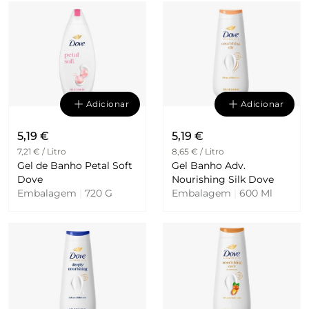
Adicionar
Adicionar
5,19 €
5,19 €
7,21 € / Litro
8,65 € / Litro
Gel de Banho Petal Soft
Gel Banho Adv.
Dove
Nourishing Silk Dove
Embalagem
|
720 G
Embalagem
|
600 Ml