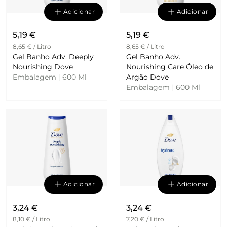
Adicionar
Adicionar
5,19 €
5,19 €
8,65 € / Litro
8,65 € / Litro
Gel Banho Adv. Deeply
Gel Banho Adv.
Nourishing Dove
Nourishing Care Óleo de
Embalagem
|
600 Ml
Argão Dove
Embalagem
|
600 Ml
Adicionar
Adicionar
3,24 €
3,24 €
8,10 € / Litro
7,20 € / Litro