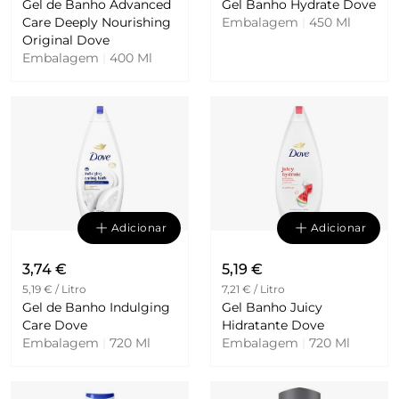
Gel de Banho Advanced
Gel Banho Hydrate Dove
Care Deeply Nourishing
Embalagem
|
450 Ml
Original Dove
Embalagem
|
400 Ml
Adicionar
Adicionar
3,74 €
5,19 €
5,19 € / Litro
7,21 € / Litro
Gel de Banho Indulging
Gel Banho Juicy
Care Dove
Hidratante Dove
Embalagem
|
720 Ml
Embalagem
|
720 Ml