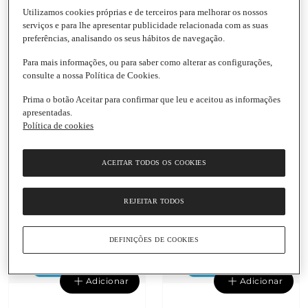
Utilizamos cookies próprias e de terceiros para melhorar os nossos
serviços e para lhe apresentar publicidade relacionada com as suas
Adicionar
Adicionar
preferências, analisando os seus hábitos de navegação.
5,29 €
4,24 €
Para mais informações, ou para saber como alterar as configurações,
consulte a nossa Política de Cookies.
0,26 € / Unidade
0,24 € / Unidade
Pensos Higiénicos Super
Pensos Higiénicos com
Prima o botão Aceitar para confirmar que leu e aceitou as informações
Plus com Abas Evax
Abas Noite Evax
apresentadas.
Cottonlike
Cottonlike
Política de cookies
Embalagem
|
20
Embalagem
|
18
Unidades
Unidades
4.8
(519)
4.9
(437)
ACEITAR TODOS OS COOKIES
REJEITAR TODOS
DEFINIÇÕES DE COOKIES
Adicionar
Adicionar