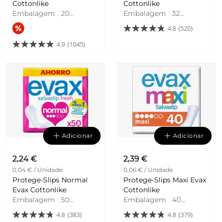
Cottonlike
Cottonlike
Embalagem
|
20
Embalagem
|
32
Unidades
Unidades
4.8
(520)
4.9
(1045)
Adicionar
Adicionar
2,24 €
2,39 €
0,04 € / Unidade
0,06 € / Unidade
Protege-Slips Normal
Protege-Slips Maxi Evax
Evax Cottonlike
Cottonlike
Embalagem
|
50
Embalagem
|
40
Unidades
Unidades
4.8
(383)
4.8
(379)