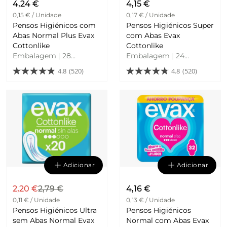
4,24 €
4,15 €
0,15 € / Unidade
0,17 € / Unidade
Pensos Higiénicos com
Pensos Higiénicos Super
Abas Normal Plus Evax
com Abas Evax
Cottonlike
Cottonlike
Embalagem
|
28
Embalagem
|
24
Unidades
Unidades
4.8
(520)
4.8
(520)
Adicionar
Adicionar
2,20 €
2,79 €
4,16 €
0,11 € / Unidade
0,13 € / Unidade
Pensos Higiénicos Ultra
Pensos Higiénicos
sem Abas Normal Evax
Normal com Abas Evax