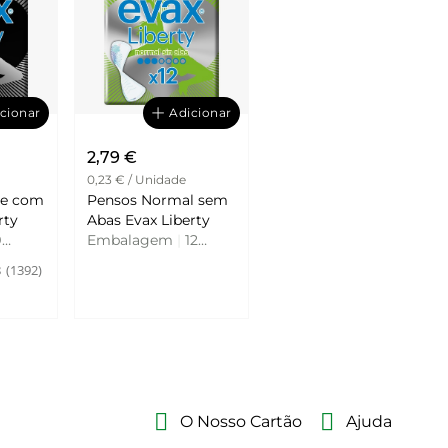
cionar
Adicionar
2,79 €
0,23 € / Unidade
te com
Pensos Normal sem
erty
Abas Evax Liberty
9
Embalagem
|
12
Unidades
8
(1392)
O Nosso Cartão
Ajuda