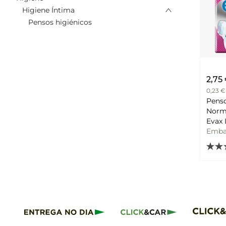
Higiene Íntima
Pensos higiénicos
2,75
0,23 €
Penso
Norm
Evax 
Emb
Unid