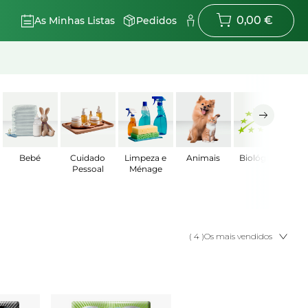
0,00 €
As Minhas Listas
Pedidos
Bebé
Cuidado
Limpeza e
Animais
Biológicos
Pessoal
Ménage
( 4 )
Os mais vendidos