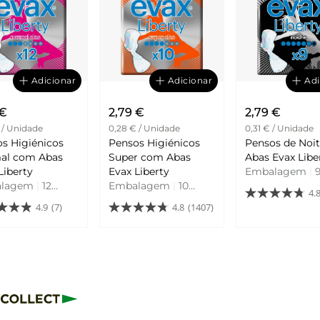
Adicionar
Adicionar
Adi
 €
2,79 €
2,79 €
 / Unidade
0,28 € / Unidade
0,31 € / Unidade
s Higiénicos
Pensos Higiénicos
Pensos de Noi
al com Abas
Super com Abas
Abas Evax Lib
Liberty
Evax Liberty
Embalagem
|
alagem
|
12
Embalagem
|
10
Unidades
4.
ades
Unidades
4.9
(7)
4.8
(1407)