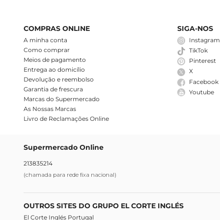
COMPRAS ONLINE
SIGA-NOS
A minha conta
Instagra
Como comprar
TikTok
Meios de pagamento
Pinterest
Entrega ao domicílio
X
Devolução e reembolso
Facebook
Garantia de frescura
Youtube
Marcas do Supermercado
As Nossas Marcas
Livro de Reclamações Online
Supermercado Online
213835214
(chamada para rede fixa nacional)
OUTROS SITES DO GRUPO EL CORTE INGLÉS
El Corte Inglés Portugal