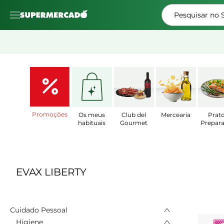
Pesquisar no
Promoções
Os meus
Club del
Mercearia
Prat
habituais
Gourmet
Prepar
EVAX LIBERTY
Cuidado Pessoal
Higiene