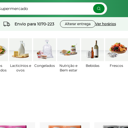
 Supermercado
Envio para
1070-223
Alterar entrega
Ver horários
os
Lacticínios e
Congelados
Nutrição e
Bebidas
Frescos
ados
ovos
Bem estar