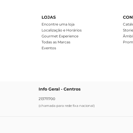
LOJAS
CON
m
Encontre uma loja
Catál
Localização e Horários
Stori
Gourmet Experience
Âmbit
Todas as Marcas
Prom
Eventos
Info Geral - Centros
213711700
(chamada para rede fixa nacional)