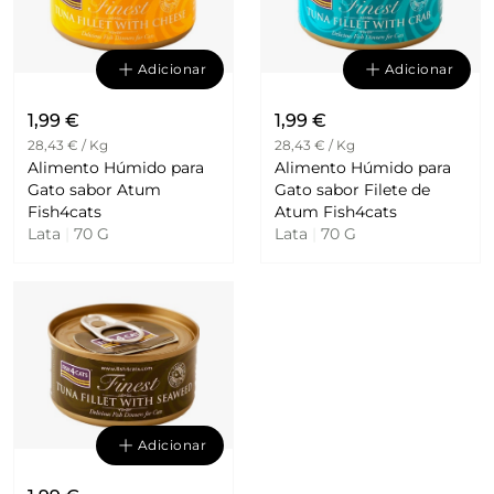
Adicionar
Adicionar
1,99 €
1,99 €
28,43 € / Kg
28,43 € / Kg
Alimento Húmido para
Alimento Húmido para
Gato sabor Atum
Gato sabor Filete de
Fish4cats
Atum Fish4cats
Lata
|
70 G
Lata
|
70 G
Adicionar