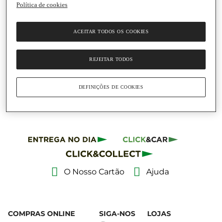
Política de cookies
Adicionar
ACEITAR TODOS OS COOKIES
35,90 €
71,80 € / Litro
REJEITAR TODOS
Licor Limoncello Il
Convento
Garrafa
|
50 Cl
DEFINIÇÕES DE COOKIES
O Nosso Cartão
Ajuda
COMPRAS ONLINE
SIGA-NOS
LOJAS