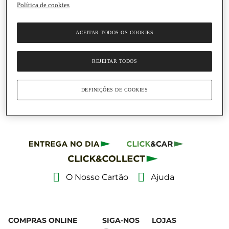
Política de cookies
Adicionar
ACEITAR TODOS OS COOKIES
8,50 €
27,42 € / Kg
REJEITAR TODOS
Azeitonas Kalamata
Kalios
Frasco
|
310 G
DEFINIÇÕES DE COOKIES
O Nosso Cartão
Ajuda
COMPRAS ONLINE
SIGA-NOS
LOJAS