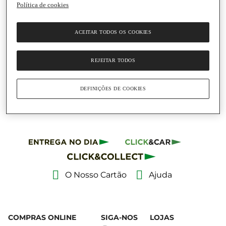
Política de cookies
Adicionar
ACEITAR TODOS OS COOKIES
7,55 €
15,10 € / Litro
REJEITAR TODOS
Elixir Anti-Tártaro Menta
Polar Listerine Advanced
Embalagem
|
500 Ml
DEFINIÇÕES DE COOKIES
O Nosso Cartão
Ajuda
COMPRAS ONLINE
SIGA-NOS
LOJAS