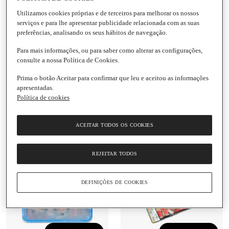
Adicionar
Utilizamos cookies próprias e de terceiros para melhorar os nossos
Adicionar
serviços e para lhe apresentar publicidade relacionada com as suas
10,09 €
preferências, analisando os seus hábitos de navegação.
33,63 € / Kg
Miolo de
3,49 €
3,69 €
Para mais informações, ou para saber como alterar as configurações,
Camarão 10-20
13,96 € / Kg
consulte a nossa Política de Cookies.
Unidades Mar
Cubos de Tamboril Mar
Ibérica
Embalagem
|
Ibérica
Prima o botão Aceitar para confirmar que leu e aceitou as informações
300 G
apresentadas.
Embalagem
|
250 G
Política de cookies
4.0
(1)
4.0
(2)
ACEITAR TODOS OS COOKIES
REJEITAR TODOS
DEFINIÇÕES DE COOKIES