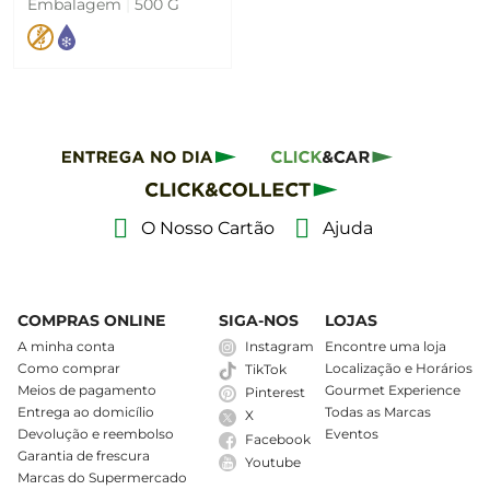
Ibérica
Embalagem
|
500 G
O Nosso Cartão
Ajuda
COMPRAS ONLINE
SIGA-NOS
LOJAS
A minha conta
Instagram
Encontre uma loja
Como comprar
Localização e Horários
TikTok
Meios de pagamento
Gourmet Experience
Pinterest
Entrega ao domicílio
Todas as Marcas
X
Devolução e reembolso
Eventos
Facebook
Garantia de frescura
Youtube
Marcas do Supermercado