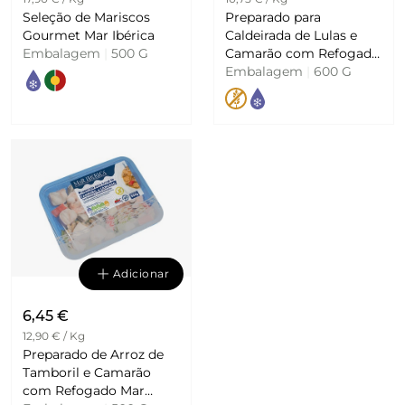
Seleção de Mariscos
Preparado para
Gourmet Mar Ibérica
Caldeirada de Lulas e
Embalagem
|
500 G
Camarão com Refogado
Mar Ibérica
Embalagem
|
600 G
Adicionar
6,45 €
12,90 € / Kg
Preparado de Arroz de
Tamboril e Camarão
com Refogado Mar