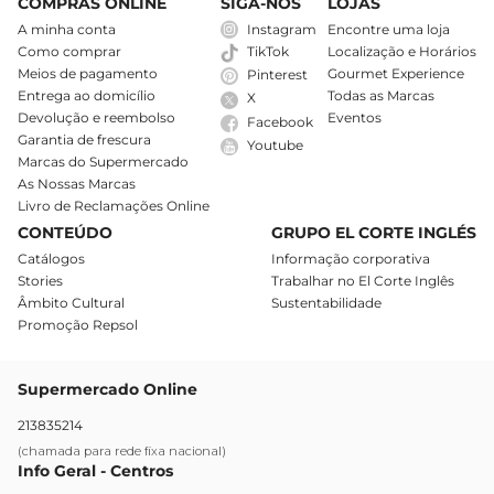
COMPRAS ONLINE
SIGA-NOS
LOJAS
A minha conta
Instagram
Encontre uma loja
Como comprar
Localização e Horários
TikTok
Meios de pagamento
Gourmet Experience
Pinterest
Entrega ao domicílio
Todas as Marcas
X
Devolução e reembolso
Eventos
Facebook
Garantia de frescura
Youtube
Marcas do Supermercado
As Nossas Marcas
Livro de Reclamações Online
CONTEÚDO
GRUPO EL CORTE INGLÉS
Catálogos
Informação corporativa
Stories
Trabalhar no El Corte Inglês
Âmbito Cultural
Sustentabilidade
Promoção Repsol
Supermercado Online
213835214
(chamada para rede fixa nacional)
Info Geral - Centros