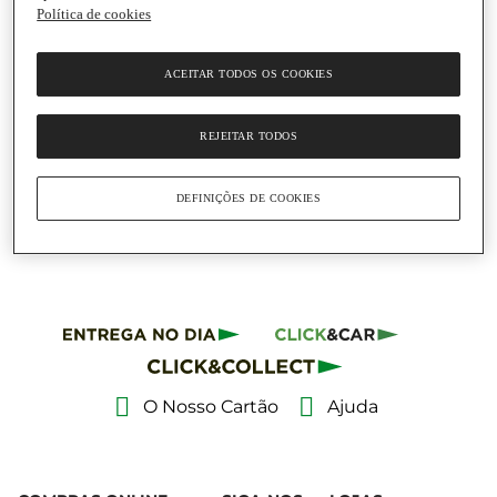
Política de cookies
Adicionar
ACEITAR TODOS OS COOKIES
4,99 €
12,48 € / Litro
REJEITAR TODOS
Gel de Banho Taurina
Men Expert Hydra
Energetic
DEFINIÇÕES DE COOKIES
Embalagem
|
400 Ml
O Nosso Cartão
Ajuda