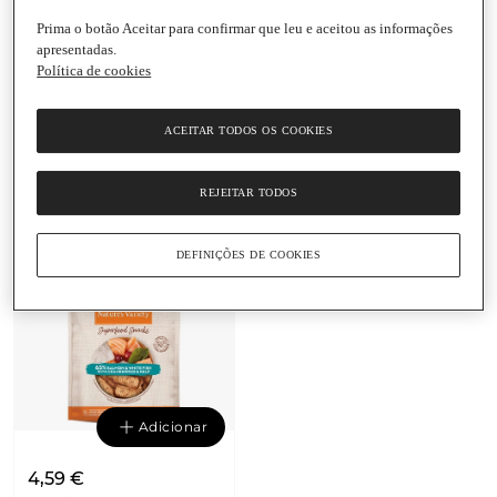
Prima o botão Aceitar para confirmar que leu e aceitou as informações
Adicionar
Adicionar
apresentadas.
Política de cookies
4,59 €
4,59 €
54 € / Kg
54 € / Kg
ACEITAR TODOS OS COOKIES
Snack para Cão
Snack para Cão
Superfood de Frango
Superfood de Peru
Nature's Variet
Nature's Variet
REJEITAR TODOS
Embalagem
|
85 G
Embalagem
|
85 G
DEFINIÇÕES DE COOKIES
Adicionar
4,59 €