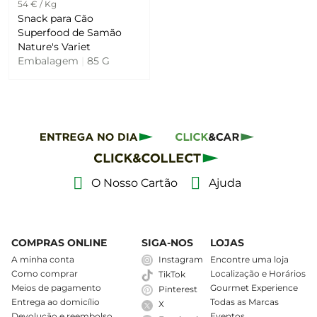
54 € / Kg
Snack para Cão
Superfood de Samão
Nature's Variet
Embalagem
|
85 G
O Nosso Cartão
Ajuda
COMPRAS ONLINE
SIGA-NOS
LOJAS
A minha conta
Instagram
Encontre uma loja
Como comprar
Localização e Horários
TikTok
Meios de pagamento
Gourmet Experience
Pinterest
Entrega ao domicílio
Todas as Marcas
X
Devolução e reembolso
Eventos