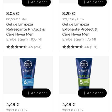
Adicionar
Adicionar
8,05 €
8,20 €
80,50 € / Litro
109,33 € / Litro
Gel de Limpeza
Gel de Limpeza
Refrescante Protect &
Exfoliante Protect &
Care Nivea Men
Care Nivea Men
Embalagem
|
100 Ml
Embalagem
|
75 Ml
4.5
(261)
4.6
(191)
Adicionar
Adicionar
4,49 €
4,49 €
29,93 € / Litro
29,93 € / Litro