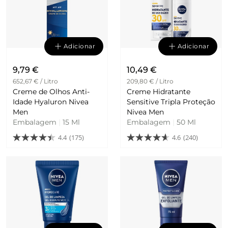
Adicionar
Adicionar
9,79 €
10,49 €
652,67 € / Litro
209,80 € / Litro
Creme de Olhos Anti-
Creme Hidratante
Idade Hyaluron Nivea
Sensitive Tripla Proteção
Men
Nivea Men
Embalagem
|
15 Ml
Embalagem
|
50 Ml
4.4
(175)
4.6
(240)