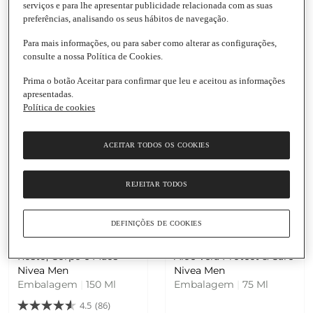
20,60 € / Litro
17,58 € / Litro
serviços e para lhe apresentar publicidade relacionada com as suas
Shampo Strong Power
Shampo Active Clean
preferências, analisando os seus hábitos de navegação.
Nivea Men
Nivea Men
Para mais informações, ou para saber como alterar as configurações,
Embalagem
|
500 Ml
Embalagem
|
500 Ml
consulte a nossa Política de Cookies.
Prima o botão Aceitar para confirmar que leu e aceitou as informações
apresentadas.
Política de cookies
ACEITAR TODOS OS COOKIES
Adicionar
Adicionar
REJEITAR TODOS
6,89 €
10,29 €
DEFINIÇÕES DE COOKIES
45,93 € / Litro
137,20 € / Litro
Creme Hidratante para
Creme Hidratante com
Rosto, Corpo e Mãos
Aloe Vera Protect & Care
Nivea Men
Nivea Men
Embalagem
|
150 Ml
Embalagem
|
75 Ml
4.5
(86)