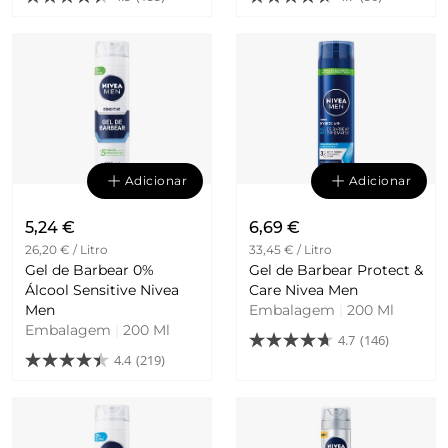
Adicionar
Adicionar
5,24 €
6,69 €
26,20 € / Litro
33,45 € / Litro
Gel de Barbear 0%
Gel de Barbear Protect &
Álcool Sensitive Nivea
Care Nivea Men
Men
Embalagem
|
200 Ml
Embalagem
|
200 Ml
4.7
(146)
4.4
(219)