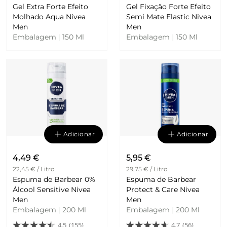
Gel Extra Forte Efeito
Gel Fixação Forte Efeito
Molhado Aqua Nivea
Semi Mate Elastic Nivea
Men
Men
Embalagem
|
150 Ml
Embalagem
|
150 Ml
Adicionar
Adicionar
4,49 €
5,95 €
22,45 € / Litro
29,75 € / Litro
Espuma de Barbear 0%
Espuma de Barbear
Álcool Sensitive Nivea
Protect & Care Nivea
Men
Men
Embalagem
|
200 Ml
Embalagem
|
200 Ml
4.5
(155)
4.7
(56)