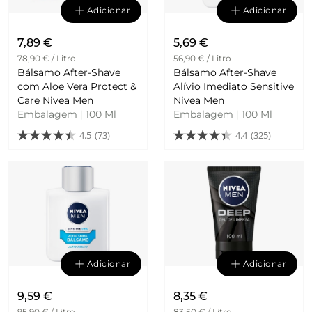
Adicionar
Adicionar
7,89 €
5,69 €
78,90 € / Litro
56,90 € / Litro
Bálsamo After-Shave
Bálsamo After-Shave
com Aloe Vera Protect &
Alívio Imediato Sensitive
Care Nivea Men
Nivea Men
Embalagem
|
100 Ml
Embalagem
|
100 Ml
4.5
(73)
4.4
(325)
Adicionar
Adicionar
9,59 €
8,35 €
95,90 € / Litro
83,50 € / Litro