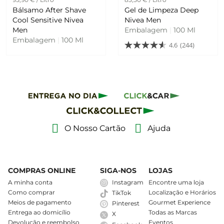
Bálsamo After Shave
Gel de Limpeza Deep
Cool Sensitive Nivea
Nivea Men
Men
Embalagem
|
100 Ml
Embalagem
|
100 Ml
4.6
(244)
O Nosso Cartão
Ajuda
COMPRAS ONLINE
SIGA-NOS
LOJAS
A minha conta
Instagram
Encontre uma loja
Como comprar
Localização e Horários
TikTok
Meios de pagamento
Gourmet Experience
Pinterest
Entrega ao domicílio
Todas as Marcas
X
Devolução e reembolso
Eventos