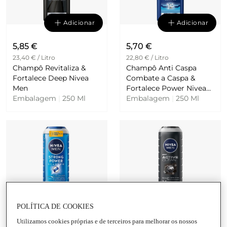
Adicionar
Adicionar
5,85 €
5,70 €
23,40 € / Litro
22,80 € / Litro
Champô Revitaliza &
Champô Anti Caspa
Fortalece Deep Nivea
Combate a Caspa &
Men
Fortalece Power Nivea
Embalagem
|
250 Ml
Men
Embalagem
|
250 Ml
Adicionar
Adicionar
POLÍTICA DE COOKIES
10,30 €
8,79 €
Utilizamos cookies próprias e de terceiros para melhorar os nossos