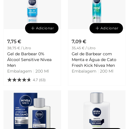
Adicionar
Adicionar
7,75 €
7,09 €
38,75 € / Litro
35,45 € / Litro
Gel de Barbear 0%
Gel de Barbear com
Álcool Sensitive Nivea
Menta e Água de Cato
Men
Fresh Kick Nivea Men
Embalagem
|
200 Ml
Embalagem
|
200 Ml
4.7
(63)