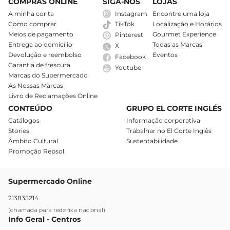
COMPRAS ONLINE
SIGA-NOS
LOJAS
A minha conta
Instagram
Encontre uma loja
Como comprar
Localização e Horários
TikTok
Meios de pagamento
Gourmet Experience
Pinterest
Entrega ao domicílio
Todas as Marcas
X
Devolução e reembolso
Eventos
Facebook
Garantia de frescura
Youtube
Marcas do Supermercado
As Nossas Marcas
Livro de Reclamações Online
CONTEÚDO
GRUPO EL CORTE INGLÉS
Catálogos
Informação corporativa
Stories
Trabalhar no El Corte Inglês
Âmbito Cultural
Sustentabilidade
Promoção Repsol
Supermercado Online
213835214
(chamada para rede fixa nacional)
Info Geral - Centros