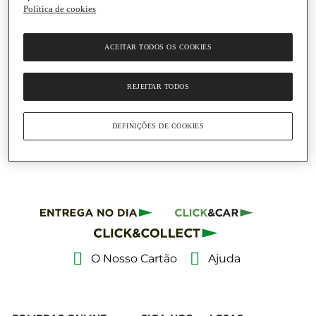
Política de cookies
Adicionar
ACEITAR TODOS OS COOKIES
12,05 €
16,07 € / Litro
REJEITAR TODOS
Vinho Tinto de Itália
Mandus Primitivo Pietra
Pura
DEFINIÇÕES DE COOKIES
Garrafa
|
75 Cl
O Nosso Cartão
Ajuda