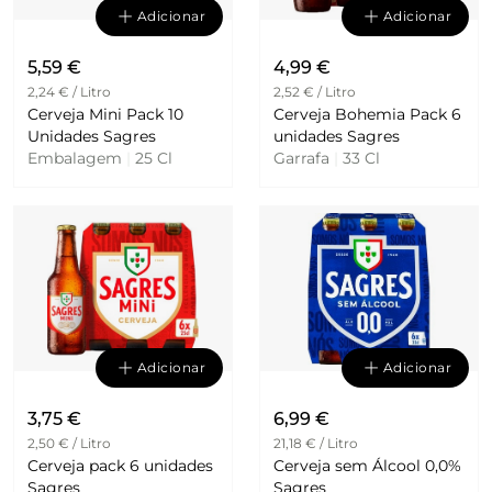
Adicionar
Adicionar
5,59 €
4,99 €
2,24 € / Litro
2,52 € / Litro
Cerveja Mini Pack 10
Cerveja Bohemia Pack 6
Unidades Sagres
unidades Sagres
Embalagem
|
25 Cl
Garrafa
|
33 Cl
Adicionar
Adicionar
3,75 €
6,99 €
2,50 € / Litro
21,18 € / Litro
Cerveja pack 6 unidades
Cerveja sem Álcool 0,0%
Sagres
Sagres