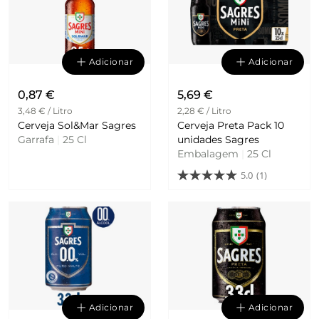
Adicionar
Adicionar
0,87 €
5,69 €
3,48 € / Litro
2,28 € / Litro
Cerveja Sol&Mar Sagres
Cerveja Preta Pack 10
Garrafa
|
25 Cl
unidades Sagres
Embalagem
|
25 Cl
5.0
(1)
Adicionar
Adicionar