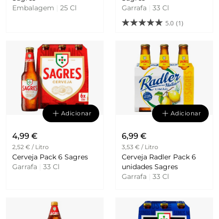
Embalagem
|
25 Cl
Garrafa
|
33 Cl
5.0
(1)
Adicionar
Adicionar
4,99 €
6,99 €
2,52 € / Litro
3,53 € / Litro
Cerveja Pack 6 Sagres
Cerveja Radler Pack 6
Garrafa
|
33 Cl
unidades Sagres
Garrafa
|
33 Cl