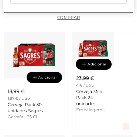
As cervejas pretas da família, de
espuma intensa e 
generosa
.
COMPRAR
Adicionar
Adicionar
23,99 €
4 € / Litro
Cerveja Mini
13,99 €
Pack 24
1,87 € / Litro
unidades
Cerveja Pack 30
Sagres
Embalagem
|
unidades Sagres
25 Cl
Garrafa
|
25 Cl