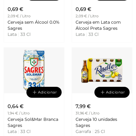
0,69 €
0,69 €
2,09 € / Litro
2,09 € / Litro
Cerveja sem Álcool 0.0%
Cerveja em Lata com
Sagres
Álcool Preta Sagres
Lata
|
33 Cl
Lata
|
33 Cl
Adicionar
Adicionar
0,64 €
7,99 €
1,94 € / Litro
31,96 € / Litro
Cerveja Sol&Mar Branca
Cerveja 10 unidades
Sagres
Sagres
Lata
|
33 Cl
Garrafa
|
25 Cl