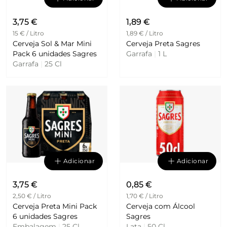
3,75 €
1,89 €
15 € / Litro
1,89 € / Litro
Cerveja Sol & Mar Mini
Cerveja Preta Sagres
Pack 6 unidades Sagres
Garrafa
|
1 L
Garrafa
|
25 Cl
Adicionar
Adicionar
3,75 €
0,85 €
2,50 € / Litro
1,70 € / Litro
Cerveja Preta Mini Pack
Cerveja com Álcool
6 unidades Sagres
Sagres
Embalagem
|
25 Cl
Lata
|
50 Cl