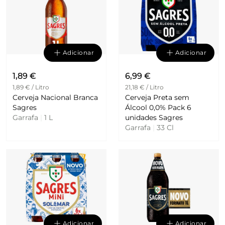
Adicionar
Adicionar
1,89 €
6,99 €
1,89 € / Litro
21,18 € / Litro
Cerveja Nacional Branca
Cerveja Preta sem
Sagres
Álcool 0,0% Pack 6
Garrafa
|
1 L
unidades Sagres
Garrafa
|
33 Cl
Adicionar
Adicionar