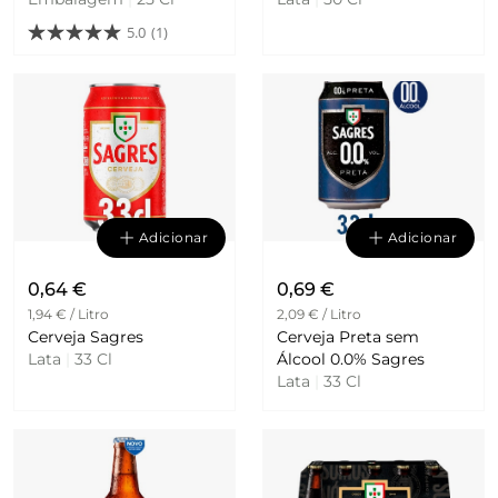
5.0
(1)
Adicionar
Adicionar
0,64 €
0,69 €
1,94 € / Litro
2,09 € / Litro
Cerveja Sagres
Cerveja Preta sem
Lata
|
33 Cl
Álcool 0.0% Sagres
Lata
|
33 Cl