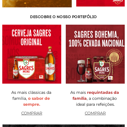
DESCOBRE O NOSSO PORTEFÓLIO
As mais clássicas da 
As mais 
requintadas da 
família,
o sabor de 
família
, a combinação 
sempre.
ideal para refeições.
COMPRAR
COMPRAR