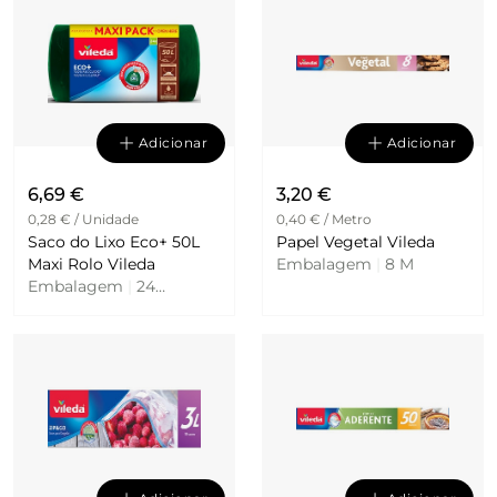
Adicionar
Adicionar
6,69 €
3,20 €
0,28 € / Unidade
0,40 € / Metro
Saco do Lixo Eco+ 50L
Papel Vegetal Vileda
Maxi Rolo Vileda
Embalagem
|
8 M
Embalagem
|
24
Unidades