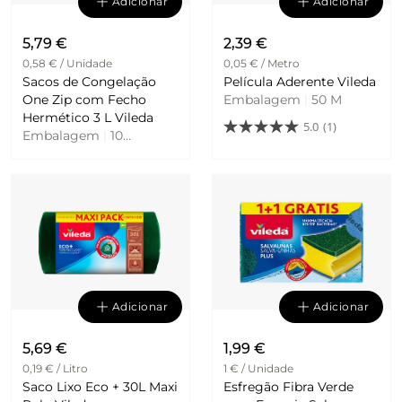
Adicionar
Adicionar
5,79 €
2,39 €
0,58 € / Unidade
0,05 € / Metro
Sacos de Congelação
Película Aderente Vileda
One Zip com Fecho
Embalagem
|
50 M
Hermético 3 L Vileda
5.0
(1)
Embalagem
|
10
Unidades
Adicionar
Adicionar
5,69 €
1,99 €
0,19 € / Litro
1 € / Unidade
Saco Lixo Eco + 30L Maxi
Esfregão Fibra Verde