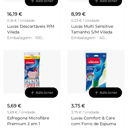
Adicionar
Adicionar
16,19 €
8,99 €
0,16 € / Unidade
0,22 € / Unidade
Luvas Descartáveis P/M
Luvas Multi Sensitive
Vileda
Tamanho S/M Vileda
Embalagem
|
100
Embalagem
|
40
Unidades
Unidades
Adicionar
Adicionar
5,69 €
3,75 €
5,69 € / Unidade
3,75 € / Unidade
Esfregona Microfibre
Luvas Comfort & Care
Premium 2 em 1
com Forro de Espuma