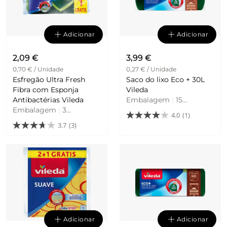
Adicionar
Adicionar
2,09 €
3,99 €
0,70 € / Unidade
0,27 € / Unidade
Esfregão Ultra Fresh
Saco do lixo Eco + 30L
Fibra com Esponja
Vileda
Antibactérias Vileda
Embalagem
|
15
Embalagem
|
3
Unidades
4.0
(1)
Unidades
3.7
(3)
Adicionar
Adicionar