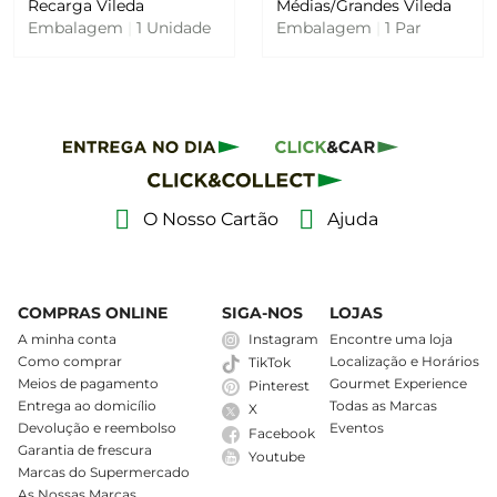
Recarga Vileda
Médias/Grandes Vileda
Embalagem
|
1 Unidade
Embalagem
|
1 Par
O Nosso Cartão
Ajuda
COMPRAS ONLINE
SIGA-NOS
LOJAS
A minha conta
Instagram
Encontre uma loja
Como comprar
Localização e Horários
TikTok
Meios de pagamento
Gourmet Experience
Pinterest
Entrega ao domicílio
Todas as Marcas
X
Devolução e reembolso
Eventos
Facebook
Garantia de frescura
Youtube
Marcas do Supermercado
As Nossas Marcas