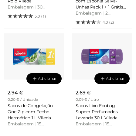
Rolo Vileda
com Esponja Salva-
Embalagem
|
30
Unhas Pack 1 + 1 Grátis
Unidades
Vileda
Embalagem
|
2
5.0
(1)
Unidades
4.0
(2)
Adicionar
Adicionar
2,94 €
2,69 €
0,20 € / Unidade
0,09 € / Litro
Sacos de Congelação
Sacos Lixo Ecobag
One Zip com Fecho
Super+ Perfumados
Hermético 1 L Vileda
Lavanda 30 L Vileda
Embalagem
|
15
Embalagem
|
15
Unidades
Unidades