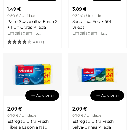
1,49 €
3,89 €
0,50 € / Unidade
0,32 € / Unidade
Pano Suave ultra Fresh 2
Saco Lixo Eco + 50L
+ 1 Un Gratis Vileda
Vileda
Embalagem
|
3
Embalagem
|
12
Unidades
Unidades
4.0
(1)
Adicionar
Adicionar
2,09 €
2,09 €
0,70 € / Unidade
0,70 € / Unidade
Esfregão Ultra Fresh
Esfregão Ultra Fresh
Fibra e Esponja Não
Salva-Unhas Vileda