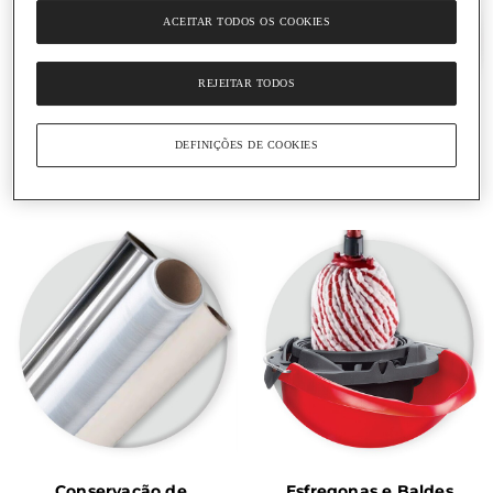
ACEITAR TODOS OS COOKIES
REJEITAR TODOS
DEFINIÇÕES DE COOKIES
Sacos de Lixo e Luvas
Panos e Esfregões
Conservação de 
Esfregonas e Baldes