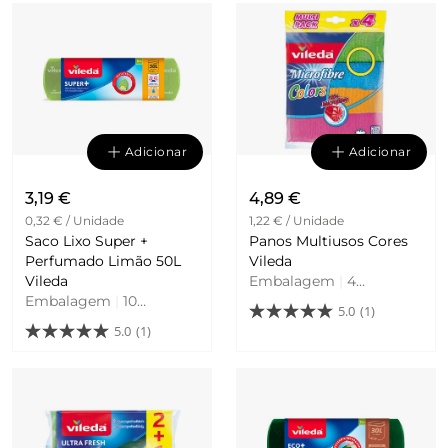
Adicionar
Adicionar
3,19 €
4,89 €
0,32 € / Unidade
1,22 € / Unidade
Saco Lixo Super +
Panos Multiusos Cores
Perfumado Limão 50L
Vileda
Vileda
Embalagem
|
4
Embalagem
|
10
Unidades
5.0
(1)
Unidades
5.0
(1)